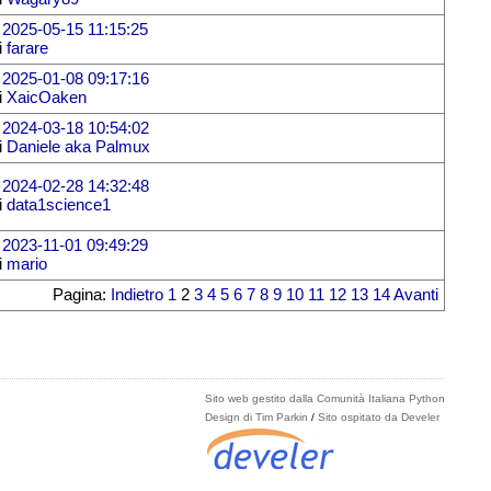
l
2025-05-15 11:15:25
i
farare
l
2025-01-08 09:17:16
i
XaicOaken
l
2024-03-18 10:54:02
i
Daniele aka Palmux
l
2024-02-28 14:32:48
i
data1science1
l
2023-11-01 09:49:29
i
mario
Pagina:
Indietro
1
2
3
4
5
6
7
8
9
10
11
12
13
14
Avanti
Sito web gestito dalla Comunità Italiana Python
Design di Tim Parkin
/
Sito ospitato da Develer