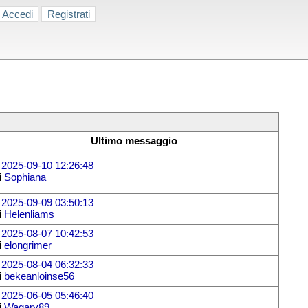
Accedi
Registrati
Ultimo messaggio
l
2025-09-10 12:26:48
i
Sophiana
l
2025-09-09 03:50:13
i
Helenliams
l
2025-08-07 10:42:53
i
elongrimer
l
2025-08-04 06:32:33
i
bekeanloinse56
l
2025-06-05 05:46:40
i
Wagary89