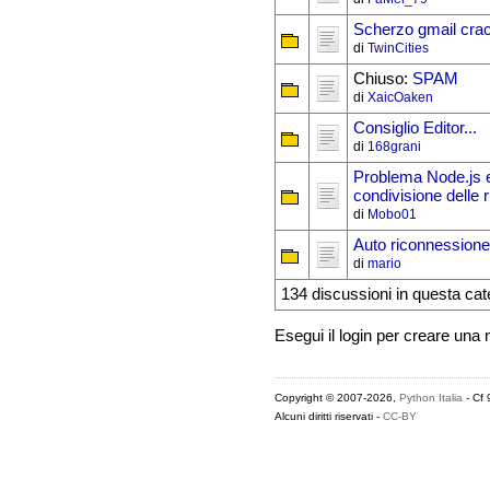
Scherzo gmail cra
di
TwinCities
Chiuso:
SPAM
di
XaicOaken
Consiglio Editor...
di
168grani
Problema Node.js e
condivisione delle r
di
Mobo01
Auto riconnessione 
di
mario
134 discussioni in questa cat
Esegui il login per creare una
Copyright © 2007-2026,
Python Italia
- Cf
Alcuni diritti riservati -
CC-BY