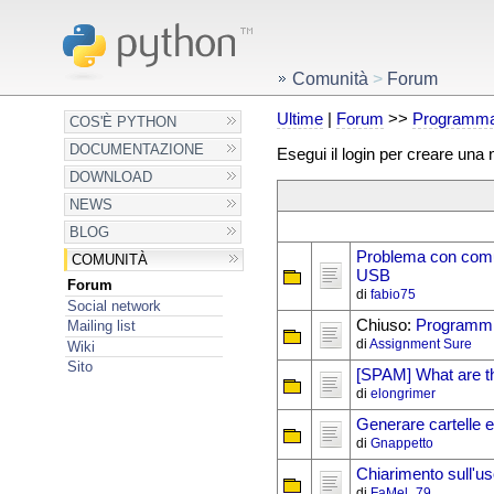
Comunità
>
Forum
Ultime
|
Forum
>>
Programma
COS'È PYTHON
DOCUMENTAZIONE
Esegui il login per creare una
DOWNLOAD
NEWS
BLOG
Problema con com
COMUNITÀ
USB
Forum
di
fabio75
Social network
Chiuso:
Programmi
Mailing list
di
Assignment Sure
Wiki
Sito
[SPAM] What are t
di
elongrimer
Generare cartelle e
di
Gnappetto
Chiarimento sull'u
di
FaMel_79