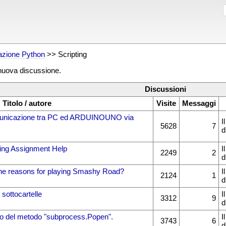
zione Python
>> Scripting
 nuova discussione.
Discussioni
Titolo / autore
Visite
Messaggi
unicazione tra PC ed ARDUINOUNO via
I
5628
7
d
ng Assignment Help
I
2249
2
d
he reasons for playing Smashy Road?
I
2124
1
d
 sottocartelle
I
3312
9
d
so del metodo "subprocess.Popen".
I
3743
6
d