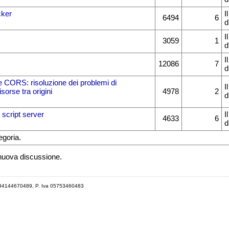
cker
I
6494
6
d
I
3059
1
d
I
12086
7
d
 CORS: risoluzione dei problemi di
I
isorse tra origini
4978
2
d
script server
I
4633
6
d
egoria.
 nuova discussione.
 94144670489, P. Iva 05753460483