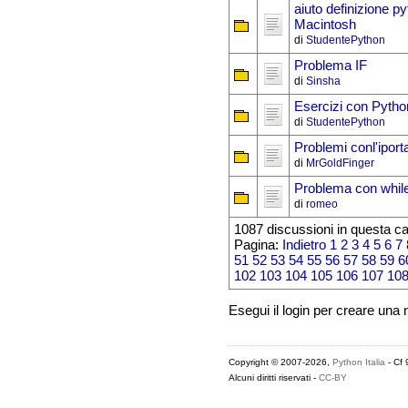
aiuto definizione p
Macintosh
di
StudentePython
Problema IF
di
Sinsha
Esercizi con Pytho
di
StudentePython
Problemi conl'iporta
di
MrGoldFinger
Problema con while
di
romeo
1087 discussioni in questa ca
Pagina:
Indietro
1
2
3
4
5
6
7
51
52
53
54
55
56
57
58
59
6
102
103
104
105
106
107
10
Esegui il login per creare una
Copyright © 2007-2026,
Python Italia
- Cf
Alcuni diritti riservati -
CC-BY