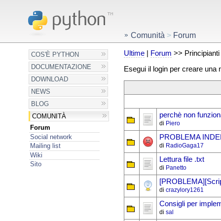
Comunità
>
Forum
Ultime
|
Forum
>> Principianti
COS'È PYTHON
DOCUMENTAZIONE
Esegui il login per creare una
DOWNLOAD
NEWS
BLOG
perchè non funzio
COMUNITÀ
di
Piero
Forum
Social network
PROBLEMA INDE
di
RadioGaga17
Mailing list
Wiki
Lettura file .txt
Sito
di
Panetto
[PROBLEMA][Script 
di
crazylory1261
Consigli per imple
di
sal