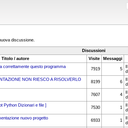
 nuova discussione.
Discussioni
Titolo / autore
Visite
Messaggi
na correttamente questo programma
I
7919
5
d
NTAZIONE NON RIESCO A RISOLVERLO
I
8199
6
d
I
7607
4
d
Python Dizionari e file ]
I
7530
1
d
mentazione nuovo progetto
I
6933
1
d