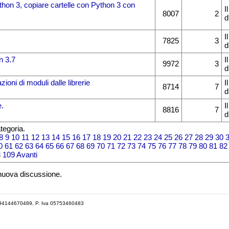
ython 3, copiare cartelle con Python 3 con
I
8007
2
d
I
7825
3
d
n 3.7
I
9972
3
d
zioni di moduli dalle librerie
I
8714
7
d
.
I
8816
7
d
tegoria.
8
9
10
11
12
13
14
15
16
17
18
19
20
21
22
23
24
25
26
27
28
29
30
0
61
62
63
64
65
66
67
68
69
70
71
72
73
74
75
76
77
78
79
80
81
82
8
109
Avanti
 nuova discussione.
 94144670489, P. Iva 05753460483