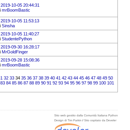
l
2019-10-05 20:44:31
i
mrBoomBastic
l
2019-10-05 11:53:13
i
Sinsha
l
2019-10-05 11:40:27
i
StudentePython
l
2019-09-30 16:28:17
i
MrGoldFinger
l
2019-09-28 15:08:36
i
mrBoomBastic
31
32
33
34
35
36
37
38
39
40
41
42
43
44
45
46
47
48
49
50
83
84
85
86
87
88
89
90
91
92
93
94
95
96
97
98
99
100
101
Sito web gestito dalla Comunità Italiana Python
Design di Tim Parkin
/
Sito ospitato da Develer