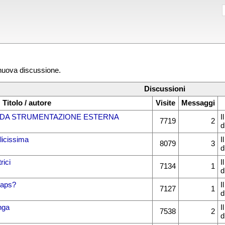
 nuova discussione.
Discussioni
Titolo / autore
Visite
Messaggi
I DA STRUMENTAZIONE ESTERNA
I
7719
2
d
licissima
I
8079
3
d
rici
I
7134
1
d
maps?
I
7127
1
d
nga
I
7538
2
d