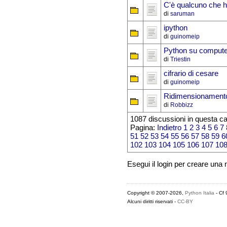
C'è qualcuno che h
di
saruman
ipython
di
guinomeip
Python su computer
di
Triestin
cifrario di cesare
di
guinomeip
Ridimensionamento
di
Robbizz
1087 discussioni in questa ca
Pagina:
Indietro
1
2
3
4
5
6
7
51
52
53
54
55
56
57
58
59
6
102
103
104
105
106
107
10
Esegui il login per creare una
Copyright © 2007-2026,
Python Italia
- Cf
Alcuni diritti riservati -
CC-BY