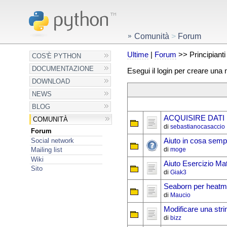
Comunità
>
Forum
Ultime
|
Forum
>> Principianti
COS'È PYTHON
DOCUMENTAZIONE
Esegui il login per creare una
DOWNLOAD
NEWS
BLOG
ACQUISIRE DAT
COMUNITÀ
di
sebastianocasaccio
Forum
Social network
Aiuto in cosa semp
di
moge
Mailing list
Wiki
Aiuto Esercizio Mat
Sito
di
Giak3
Seaborn per heat
di
Maucio
Modificare una stri
di
bizz