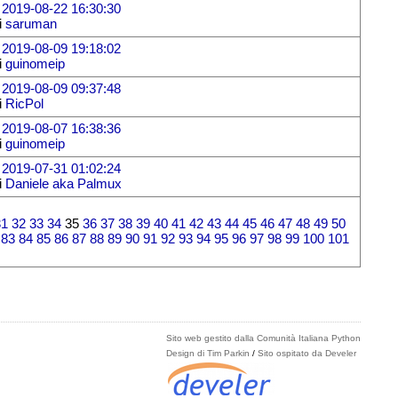
l
2019-08-22 16:30:30
i
saruman
l
2019-08-09 19:18:02
i
guinomeip
l
2019-08-09 09:37:48
i
RicPol
l
2019-08-07 16:38:36
i
guinomeip
l
2019-07-31 01:02:24
i
Daniele aka Palmux
31
32
33
34
35
36
37
38
39
40
41
42
43
44
45
46
47
48
49
50
83
84
85
86
87
88
89
90
91
92
93
94
95
96
97
98
99
100
101
Sito web gestito dalla Comunità Italiana Python
Design di Tim Parkin
/
Sito ospitato da Develer