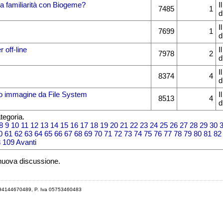
a familiarità con Biogeme?
I
7485
1
d
I
7699
1
d
 off-line
I
7978
2
d
I
8374
4
d
 immagine da File System
I
8513
4
d
tegoria.
8
9
10
11
12
13
14
15
16
17
18
19
20
21
22
23
24
25
26
27
28
29
30
0
61
62
63
64
65
66
67
68
69
70
71
72
73
74
75
76
77
78
79
80
81
82
8
109
Avanti
 nuova discussione.
 94144670489, P. Iva 05753460483