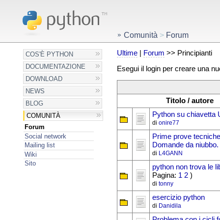
Comunità
>
Forum
Ultime
|
Forum
>> Principianti
COS'È PYTHON
DOCUMENTAZIONE
Esegui il login per creare una n
DOWNLOAD
NEWS
Titolo / autore
BLOG
Python su chiavetta
COMUNITÀ
di
onire77
Forum
Social network
Prime prove tecniche
Domande da niubbo.
Mailing list
di
L4GANN
Wiki
Sito
python non trova le li
Pagina:
1
2
)
di
tonny
esercizio python
di
Danidila
Problema con i cicli fo