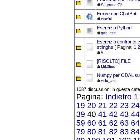
di
Sagramor72
Errore con ChatBot
di
cioc90
Esercizio Python
di
gab_cec
Esercizio confronto e
stringhe
( Pagina:
1
2
di
A
[RISOLTO] FILE
di
Mik3lino
Numpy per GDAL su 
di
virtu_ale
1087 discussioni in questa cate
Pagina:
Indietro
1
19
20
21
22
23
24
39
40
41
42
43
44
59
60
61
62
63
64
79
80
81
82
83
84