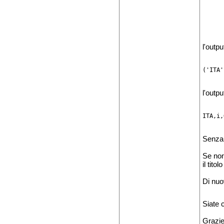
      
      
l'outp
l'outpu
ITA,i,
Senza 
Se non
il tito
Di nuo
Siate 
Grazie