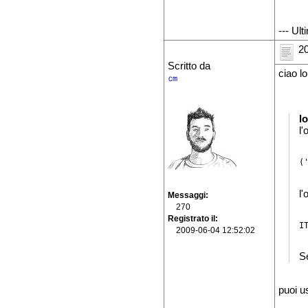
--- Ul
20
Scritto da
ciao l
㎝
l
l'
l'
Messaggi
270
Registrato il
I
2009-06-04 12:52:02
S
puoi u