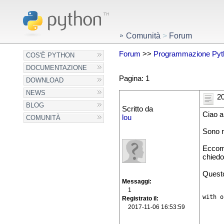
Comunità
>
Forum
Forum
>>
Programmazione Pyt
COS'È PYTHON
DOCUMENTAZIONE
Pagina: 1
DOWNLOAD
NEWS
20
BLOG
Scritto da
Ciao a 
lou
COMUNITÀ
Sono n
Eccomi
chiedo
Questo
Messaggi
1
with o
Registrato il
      
2017-11-06 16:53:59
      