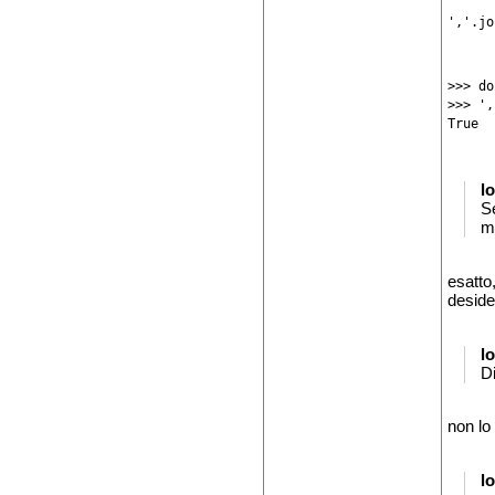
','.jo
>>> do
>>> ',
True
l
S
mo
esatto
desider
l
D
non lo 
l