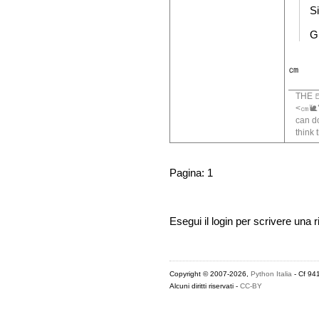
S
Gr
㎝
THE 
<㎝🐌🐍
can do
think 
Pagina: 1
Esegui il login per scrivere una r
Copyright © 2007-2026,
Python Italia
- Cf 94
Alcuni diritti riservati -
CC-BY