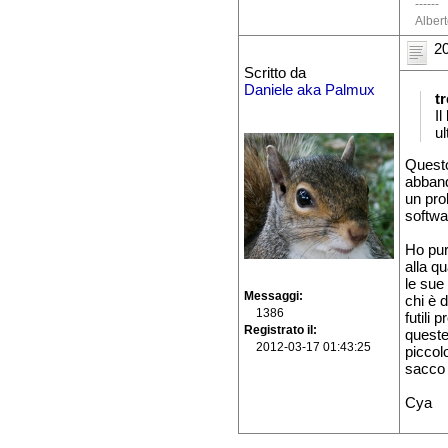
------
Alber
20
Scritto da
Daniele aka Palmux
t
Il
ul
Questo
abband
un pro
softwa
Ho pur
alla q
le sue
Messaggi
chi è 
1386
futili 
Registrato il
queste
2012-03-17 01:43:25
piccol
sacco 
Cya