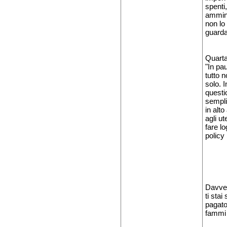
spenti
ammini
non lo 
guarda
Quarta
"In pa
tutto 
solo. 
questi
sempli
in alt
agli u
fare l
policy 
Davver
ti stai
pagato
fammi 