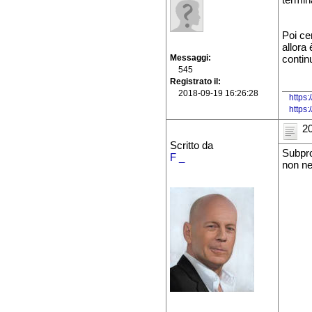
termin
Poi ce
allora
Messaggi
contin
545
Registrato il
2018-09-19 16:26:28
https:
https
20
Scritto da
Subpro
F _
non ne