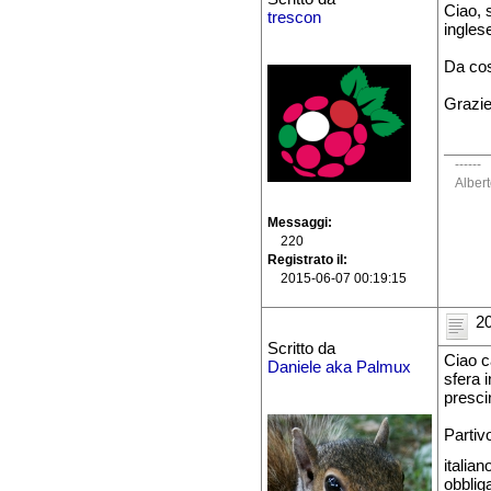
Ciao, 
trescon
ingles
Da cos
Grazi
------
Alber
Messaggi
220
Registrato il
2015-06-07 00:19:15
20
Scritto da
Ciao ca
Daniele aka Palmux
sfera 
presci
Partiv
italia
obblig