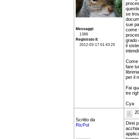
proces
questi
se tro
docume
sue pa
Messaggi
come
1386
proces
Registrato il
grado 
2012-03-17 01:43:25
il sis
intend
Come 
fare t
librer
per il
Fai qu
tre rig
Cya
20
Scritto da
Direi 
RicPol
acchia
applic