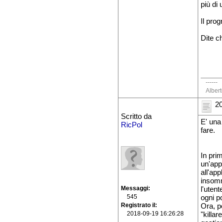
più di 
Il pro
Dite c
------
Alber
20
Scritto da
E' una
RicPol
fare.
In pri
un'app
all'app
insomm
Messaggi
l'uten
545
ogni po
Registrato il
Ora, p
2018-09-19 16:26:28
"killar