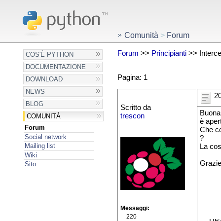
Comunità
>
Forum
Forum
>>
Principianti
>> Interce
COS'È PYTHON
DOCUMENTAZIONE
Pagina: 1
DOWNLOAD
NEWS
20
BLOG
Scritto da
Buonas
trescon
COMUNITÀ
è apert
Forum
Che co
Social network
?
Mailing list
La cos
Wiki
Grazi
Sito
Messaggi
220