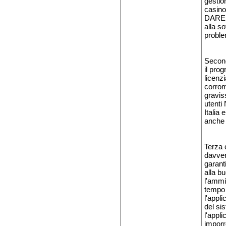
gestio
casino
DARE L
alla s
problem
Second
il pro
licenzi
corrom
gravis
utenti
Italia
anche p
Terza c
davver
garant
alla b
l'ammi
tempo 
l'appl
del si
l'appl
imporr