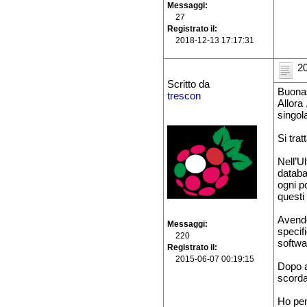
Messaggi
27
Registrato il
2018-12-13 17:17:31
20
Scritto da
Buonas
trescon
Allora 
singol
Si trat
Nell’U
databa
ogni p
questi
Avendo
Messaggi
specifi
220
softwa
Registrato il
2015-06-07 00:19:15
Dopo a
scorda
Ho pen