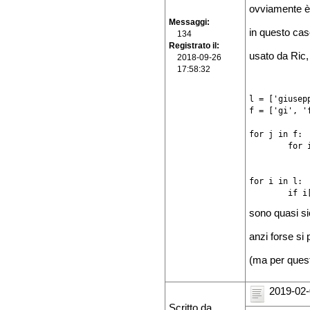
ovviamente è d
Messaggi
in questo caso
134
Registrato il
usato da Ric, 
2018-09-26
17:58:32
l = ['giusep
f = ['gi', 'f
for j in f:

	for i in l:

		if i[:2] in j: pri
for i in l:

	if 
sono quasi si
anzi forse si
(ma per quest
2019-02-
Scritto da