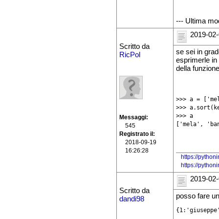
--- Ultima mo
2019-02-
Scritto da
se sei in grad
RicPol
esprimerle in
della funzion
>>> a = ['me
>>> a.sort(k
>>> a

Messaggi
['mela', 'ba
545
Registrato il
2018-09-19
16:26:28
https://python
https://pytho
2019-02-
Scritto da
posso fare un
dandi98
{1:'giuseppe