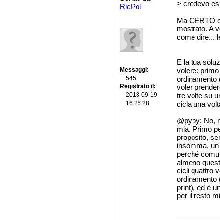
> credevo es
RicPol
Ma CERTO che
mostrato. A v
come dire... l
E la tua solu
Messaggi
volere: primo
545
ordinamento (
Registrato il
voler prender
2018-09-19
tre volte su 
16:26:28
cicla una volt
@pypy: No, ne
mia. Primo perc
proposito, se
insomma, un c
perché comunq
almeno questo
cicli quattro 
ordinamento (
print), ed è u
per il resto 