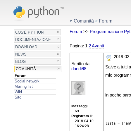
Comunità
>
Forum
Forum
>>
Programmazione Pyt
COS'È PYTHON
DOCUMENTAZIONE
Pagina: 1
2
Avanti
DOWNLOAD
NEWS
2019-02-
BLOG
Scritto da
Salve a tutti
dandi98
COMUNITÀ
mio progra
Forum
Social network
Mailing list
Wiki
in poche parol
Sito
Messaggi
69
Registrato il
2018-04-10
lista = ['an
16:24:28