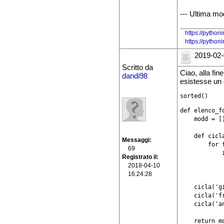
--- Ultima mo
https://python
https://pytho
2019-02-
Scritto da
Ciao, alla fi
dandi98
esistesse un 
sorted()
def elenco_fo
    modd = []
    def cicla
Messaggi
        for 
69
            
Registrato il
            
2018-04-10
16:24:28
    cicla('gi
    cicla('fr
    cicla('an
    return m