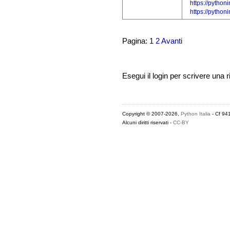
https://python
https://pytho
Pagina: 1
2
Avanti
Esegui il login per scrivere una r
Copyright © 2007-2026,
Python Italia
- Cf 94
Alcuni diritti riservati -
CC-BY