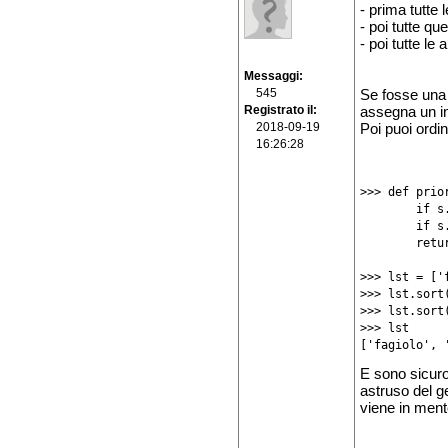
- prima tutte l
- poi tutte que
- poi tutte le 
Messaggi
545
Se fosse una 
Registrato il
assegna un ind
2018-09-19
Poi puoi ordi
16:26:28
>>> def prior
        if s
        if s
        retu
>>> lst = ['
>>> lst.sort
>>> lst.sort
>>> lst

E sono sicuro
astruso del g
viene in ment