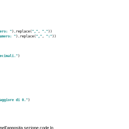
ero: "
).replace(
","
, 
"."
))

umero: "
).replace(
","
, 
":"
ecimali."
)

aggiore di 0."
)

nell'apposita sezione code lo