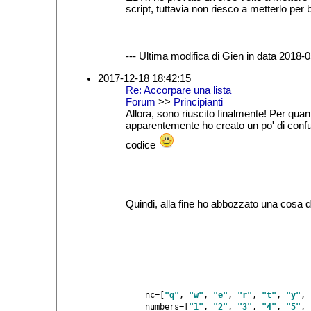
script, tuttavia non riesco a metterlo per
--- Ultima modifica di Gien in data 2018-0
2017-12-18 18:42:15
Re: Accorpare una lista
Forum
>>
Principianti
Allora, sono riuscito finalmente! Per quant
apparentemente ho creato un po' di confus
codice
Quindi, alla fine ho abbozzato una cosa d
    nc=[
"q"
, 
"w"
, 
"e"
, 
"r"
, 
"t"
, 
"y"
, 
    numbers=[
"1"
, 
"2"
, 
"3"
, 
"4"
, 
"5"
, 