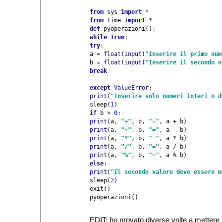
from 
sys 
import 
from 
time 
import 
def 
while True
try
:

a = 
float
(
input
(
"Inserire il primo num
b = 
float
(
input
(
"Inserire il secondo n
break
except 
ValueError
print
(
"Inserire solo numeri interi o d
sleep(
1
if 
b > 
0
print
(a, 
"+"
, b, 
"="
print
(a, 
"-"
, b, 
"="
print
(a, 
"*"
, b, 
"="
print
(a, 
"/"
, b, 
"="
print
(a, 
"%"
, b, 
"="
else
print
(
"Il secondo valore deve essere m
sleep(
2
)

exit()

EDIT: ho provato diverse volte a mettere 