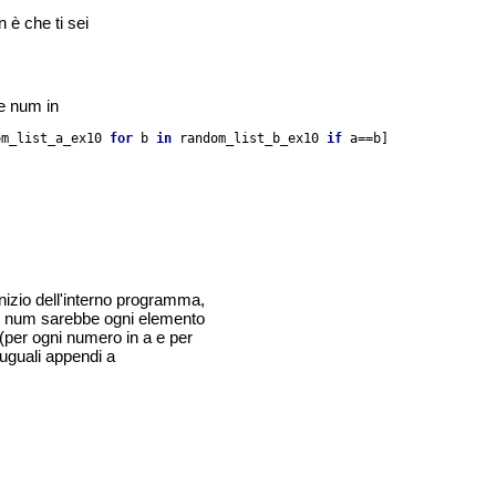
n è che ti sei
e num in
om_list_a_ex10 
for 
b 
in 
random_list_b_ex10 
if 
a==b]
'inizio dell'interno programma,
 di num sarebbe ogni elemento
 (per ogni numero in a e per
uguali appendi a