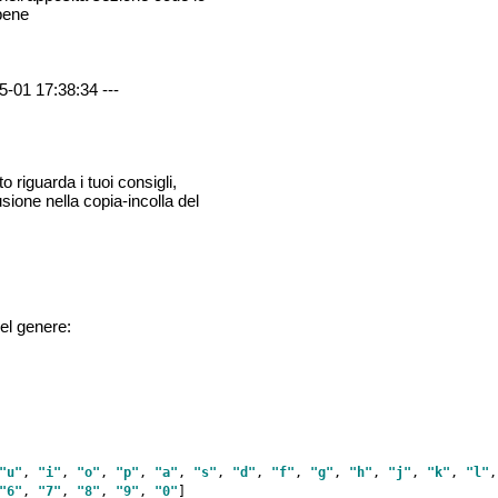
 bene
5-01 17:38:34 ---
o riguarda i tuoi consigli,
ione nella copia-incolla del
el genere:
"u"
, 
"i"
, 
"o"
, 
"p"
, 
"a"
, 
"s"
, 
"d"
, 
"f"
, 
"g"
, 
"h"
, 
"j"
, 
"k"
, 
"l"
,
"6"
, 
"7"
, 
"8"
, 
"9"
, 
"0"
]
