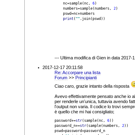
    nc=sample(nc, 
6
)

    numbers=sample(numbers, 
2
)

    print
(
""
.join(pswd))
--- Ultima modifica di Gien in data 2017-1
2017-12-17 20:11:58
Re: Accorpare una lista
Forum
>>
Principianti
Ciao caro, grazie intanto della risposta
Avevo effettivamente pensato anche io al
per renderle un'unica, tuttavia avendo fat
l'output non varia. Il codice lo trovi sem
è quello che mi hai consigliato;
password+=
str
(sample(nc, 
6
))

password_n+=
str
(sample(numbers, 
2
))

pswd=password+password_n
