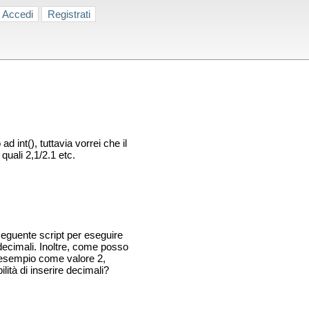
Accedi
Registrati
 int(), tuttavia vorrei che il
uali 2,1/2.1 etc.
seguente script per eseguire
 decimali. Inoltre, come posso
 esempio come valore 2,
ità di inserire decimali?