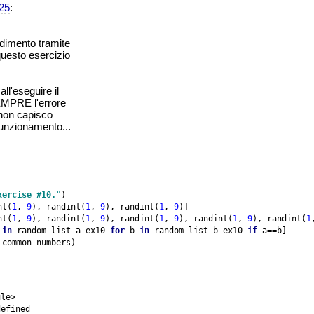
25
:
ndimento tramite
uesto esercizio
all'eseguire il
MPRE l'errore
 non capisco
funzionamento...
xercise #10."
)

nt(
1
, 
9
), randint(
1
, 
9
), randint(
1
, 
9
)]

nt(
1
, 
9
), randint(
1
, 
9
), randint(
1
, 
9
), randint(
1
, 
9
), randint(
1
 
in 
random_list_a_ex10 
for 
b 
in 
random_list_b_ex10 
if 
a==b]

 common_numbers)


le>
