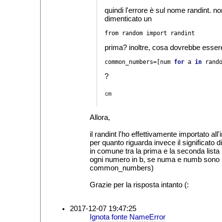
quindi l'errore è sul nome randint. no
dimenticato un
from random import randint
prima? inoltre, cosa dovrebbe esser
common_numbers=[num 
for 
a 
in 
rand
?
㎝
Allora,
il randint l'ho effettivamente importato all
per quanto riguarda invece il significato
in comune tra la prima e la seconda lista
ogni numero in b, se numa e numb sono 
common_numbers)
Grazie per la risposta intanto (:
2017-12-07 19:47:25
Ignota fonte NameError