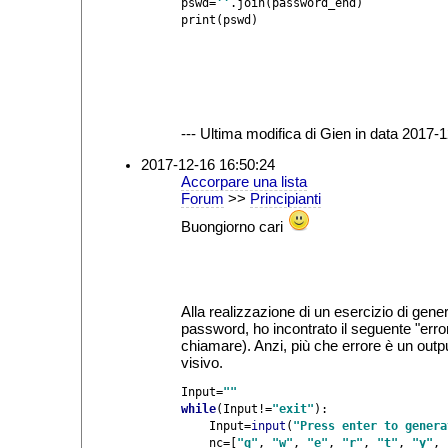
pswd=
''
.join(password_end)

--- Ultima modifica di Gien in data 2017-1
2017-12-16 16:50:24
Accorpare una lista
Forum
>>
Principianti
Buongiorno cari
Alla realizzazione di un esercizio di gen
password, ho incontrato il seguente "error
chiamare). Anzi, più che errore è un outpu
visivo.
Input=
while
(Input!=
"exit"
):

    Input=
input
(
"Press enter to genera
    nc=[
"q"
, 
"w"
, 
"e"
, 
"r"
, 
"t"
, 
"y"
, 