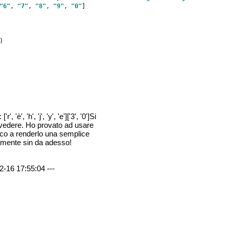
"6"
, 
"7"
, 
"8"
, 
"9"
, 
"0"
]

)

'è', 'h', 'j', 'y', 'e']['3', '0']Si
 vedere. Ho provato ad usare
sco a renderlo una semplice
itamente sin da adesso!
2-16 17:55:04 ---