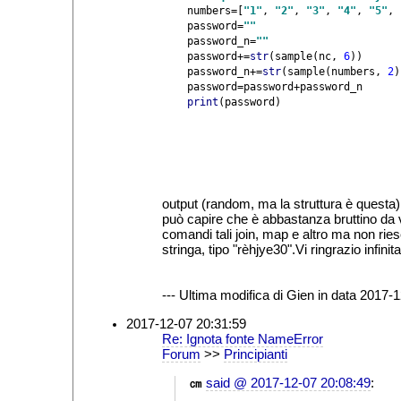
    numbers=[
"1"
, 
"2"
, 
"3"
, 
"4"
, 
"5"
, 
    password=
password_n=
password+=
str
(sample(nc, 
6
))

    password_n+=
str
(sample(numbers, 
2
)
    print
(password)
output (random, ma la struttura è questa): ['r', 
può capire che è abbastanza bruttino da
comandi tali join, map e altro ma non rie
stringa, tipo "rèhjye30".Vi ringrazio infin
--- Ultima modifica di Gien in data 2017-1
2017-12-07 20:31:59
Re: Ignota fonte NameError
Forum
>>
Principianti
㎝
said @ 2017-12-07 20:08:49
: