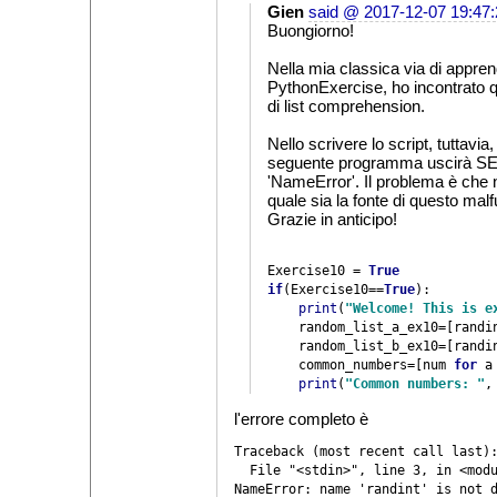
Gien
said @ 2017-12-07 19:47:
Buongiorno!
Nella mia classica via di appre
PythonExercise, ho incontrato q
di list comprehension.
Nello scrivere lo script, tuttavia, 
seguente programma uscirà SE
'NameError'. Il problema è che
quale sia la fonte di questo mal
Grazie in anticipo!
Exercise10 = 
if
(Exercise10==
True
):

print
(
"Welcome! This is e
    random_list_a_ex10=[randi
    random_list_b_ex10=[randi
    common_numbers=[num 
for 
a
print
(
"Common numbers: "
,
l'errore completo è
Traceback (most recent call last):
  File "<stdin>", line 3, in <modu