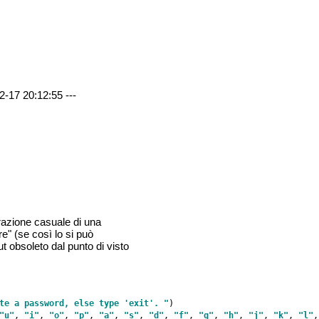
2-17 20:12:55 ---
erazione casuale di una
e" (se così lo si può
t obsoleto dal punto di visto
te a password, else type 'exit'. "
)

"u"
, 
"i"
, 
"o"
, 
"p"
, 
"a"
, 
"s"
, 
"d"
, 
"f"
, 
"g"
, 
"h"
, 
"j"
, 
"k"
, 
"l"
,