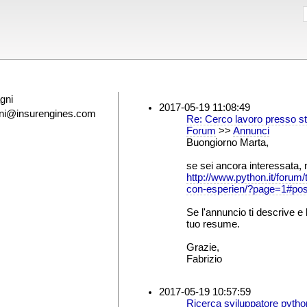
gni
2017-05-19 11:08:49
agni@insurengines.com
Re: Cerco lavoro presso sta
Forum
>>
Annunci
Buongiorno Marta,
se sei ancora interessata,
http://www.python.it/forum/
con-esperien/?page=1#pos
Se l'annuncio ti descrive e 
tuo resume.
Grazie,
Fabrizio
2017-05-19 10:57:59
Ricerca sviluppatore pytho