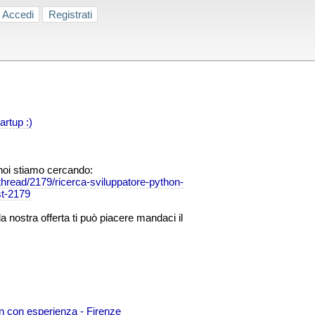
Accedi
Registrati
rtup :)
 noi stiamo cercando:
thread/2179/ricerca-sviluppatore-python-
t-2179
la nostra offerta ti può piacere mandaci il
n con esperienza - Firenze