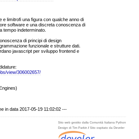
e limitrofi una figura con qualche anno di
ore software e una discreta conoscenza di
a tempo indeterminato.
conoscenza di principi di design
rogrammazione funzionale e strutture dati.
ardano javascript per sviluppo frontend e
didature:
jobs/view/306002657/
Engines)
ree in data 2017-05-19 11:02:02 ---
Sito web gestito dalla Comunità Italiana Python
Design di Tim Parkin
/
Sito ospitato da Develer