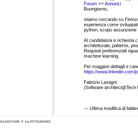
Forum
>>
Annunci
Buongiorno,
stiamo cercando su Firenze 
esperienza come sviluppat
python, scopo assunzione 
Al candidato/a è richiesta 
architetturale, patterns, p
Requisiti preferenziali rigu
machine learning.
Per maggiori dettagli e can
https://www.linkedin.com/
Fabrizio Lasagni
(Software architect@Tech 
--- Ultima modifica di fabb
 94144670489, P. Iva 05753460483