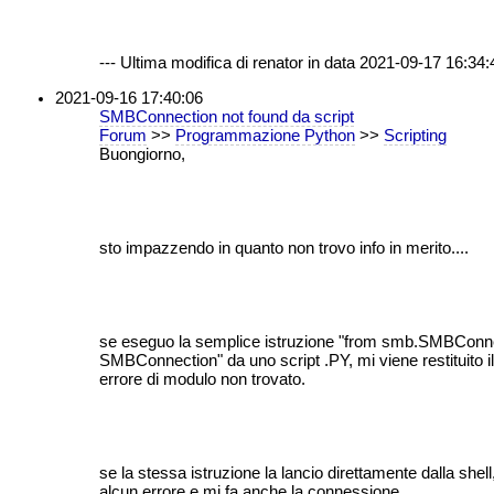
--- Ultima modifica di renator in data 2021-09-17 16:34:4
2021-09-16 17:40:06
SMBConnection not found da script
Forum
>>
Programmazione Python
>>
Scripting
Buongiorno,
sto impazzendo in quanto non trovo info in merito....
se eseguo la semplice istruzione "from smb.SMBConne
SMBConnection" da uno script .PY, mi viene restituito il
errore di modulo non trovato.
se la stessa istruzione la lancio direttamente dalla shell
alcun errore e mi fa anche la connessione.