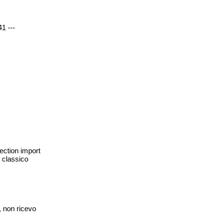
1 ---
ction import
 classico
, non ricevo