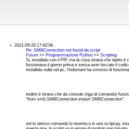
2021-09-20 17:42:56
Re: SMBConnection not found da script
Forum
>>
Programmazione Python
>>
Scripting
Si, installato con il PIP, ma la cosa strana che ripeto è c
funzionava il giorno prima e senza aver toccato il codi
installato nulla nel pc, l'indomani ha smesso di funziona
inoltre è strano che da console (riga di comando) funz
"from smb.SMBConnection import SMBConnection".
sel lo stesso comando lo inserisco in uno script.py, in
questa riga, lo script va in errore di modulo non torvato.