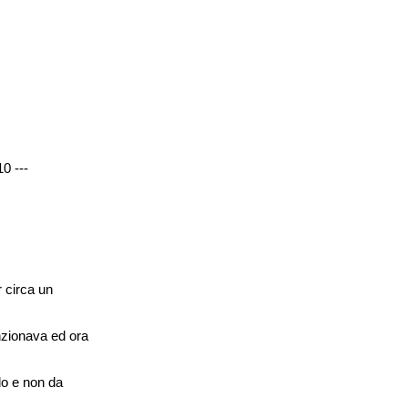
0 ---
r circa un
unzionava ed ora
do e non da