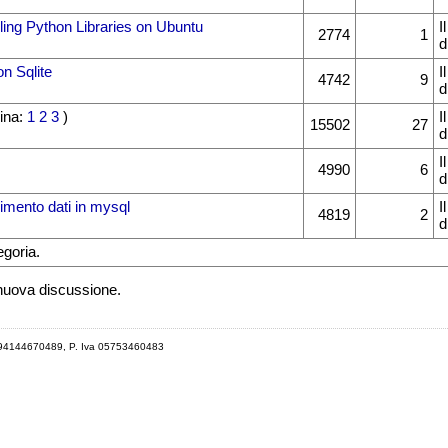
alling Python Libraries on Ubuntu
I
2774
1
d
n Sqlite
I
4742
9
d
ina:
1
2
3
)
I
15502
27
d
I
4990
6
d
imento dati in mysql
I
4819
2
d
egoria.
 nuova discussione.
 94144670489, P. Iva 05753460483