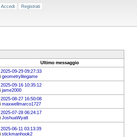
Accedi
Registrati
Ultimo messaggio
l
2025-09-29 09:27:33
i
geometrylitegame
l
2025-09-16 10:35:12
i
jame2000
l
2025-08-27 16:50:08
i
maxwellmarco1727
l
2025-07-28 06:24:17
i
JoshuaWyatt
l
2025-06-11 03:13:39
i
stickmanhook2