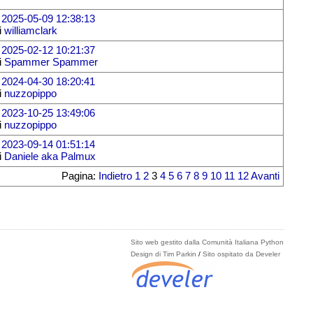
l
2025-05-09 12:38:13
i
williamclark
l
2025-02-12 10:21:37
i
Spammer Spammer
l
2024-04-30 18:20:41
i
nuzzopippo
l
2023-10-25 13:49:06
i
nuzzopippo
l
2023-09-14 01:51:14
i
Daniele aka Palmux
Pagina:
Indietro
1
2
3
4
5
6
7
8
9
10
11
12
Avanti
Sito web gestito dalla Comunità Italiana Python
Design di Tim Parkin
/
Sito ospitato da Develer