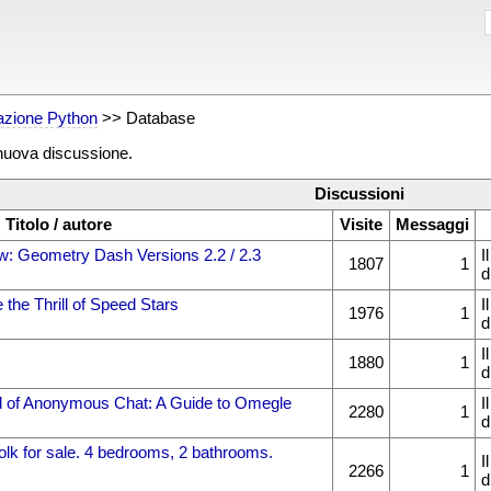
zione Python
>> Database
 nuova discussione.
Discussioni
Titolo / autore
Visite
Messaggi
: Geometry Dash Versions 2.2 / 2.3
I
1807
1
d
 the Thrill of Speed Stars
I
1976
1
d
I
1880
1
d
ld of Anonymous Chat: A Guide to Omegle
I
2280
1
d
olk for sale. 4 bedrooms, 2 bathrooms.
I
2266
1
d