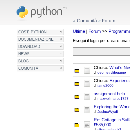
Comunità
>
Forum
Ultime
|
Forum
>>
Programma
COS'È PYTHON
DOCUMENTAZIONE
Esegui il login per creare una
DOWNLOAD
NEWS
BLOG
Chiuso:
What’s New
COMUNITÀ
di
geometrylitegame
Chiuso:
Experience
di
jame2000
assignment help
di
maxwellmarco1727
Exploring the Wor
di
JoshuaWyatt
Re: Cottage in Suff
£585,000
di
stickmanhook2