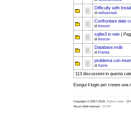
Difficulty with Inst
di
williamclark
Confrontare date co
di
trescon
sqlite3 in rete
( Pag
di
trescon
Database.mdb
di
Frankq
problema con inser
di
Kaine
113 discussioni in questa cat
Esegui il login per creare una
Copyright © 2007-2026,
Python Italia
- Cf
Alcuni diritti riservati -
CC-BY