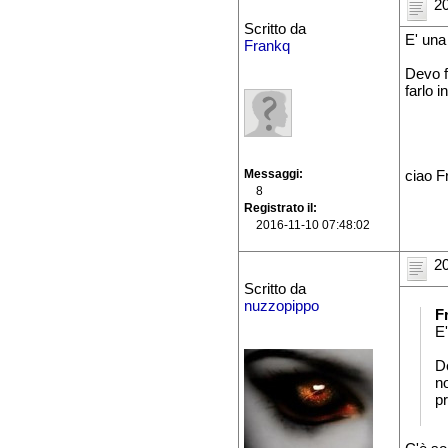
20
Scritto da
E' una
Frankq
Devo f
farlo 
Messaggi
ciao F
8
Registrato il
2016-11-10 07:48:02
20
Scritto da
nuzzopippo
F
E
D
n
p