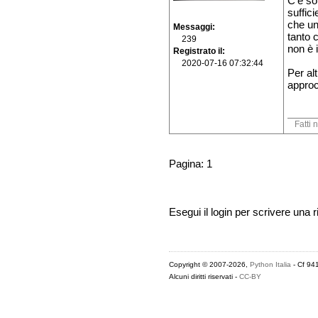
C'è so
suffic
che un
Messaggi
tanto 
239
non è 
Registrato il
2020-07-16 07:32:44
Per al
approc
Fatti 
Pagina: 1
Esegui il login per scrivere una r
Copyright © 2007-2026,
Python Italia
- Cf 94
Alcuni diritti riservati -
CC-BY