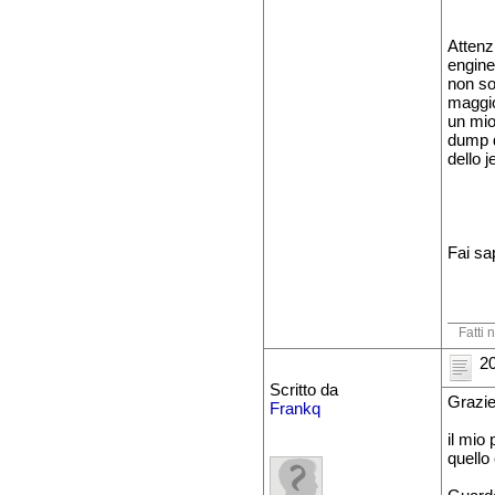
Attenz
engine
non so
maggio
un mio
dump d
dello j
Fai sa
Fatti 
20
Scritto da
Grazie 
Frankq
il mio
quello