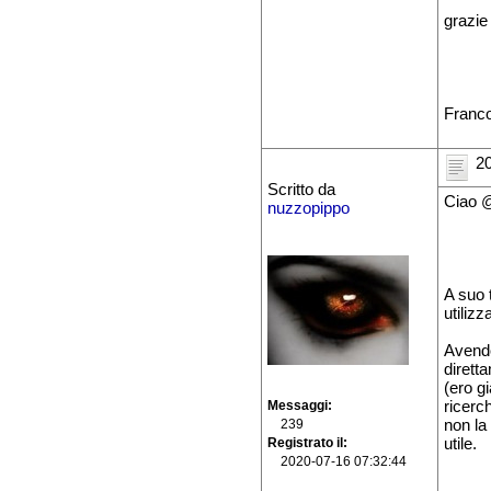
grazie
Franc
20
Scritto da
Ciao 
nuzzopippo
A suo 
utiliz
Avendo
dirett
(ero g
ricerch
Messaggi
non la
239
utile.
Registrato il
2020-07-16 07:32:44