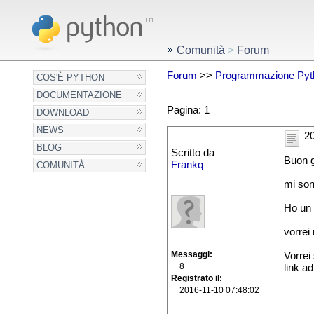
Comunità
>
Forum
Forum
>>
Programmazione Pyt
COS'È PYTHON
DOCUMENTAZIONE
Pagina: 1
DOWNLOAD
NEWS
20
BLOG
Scritto da
Buon g
Frankq
COMUNITÀ
mi son
Ho un 
vorrei 
Messaggi
Vorrei
8
link a
Registrato il
2016-11-10 07:48:02