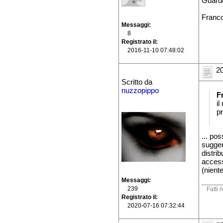
Guardo 
Franc
Messaggi
8
Registrato il
2016-11-10 07:48:02
20
Scritto da
nuzzopippo
F
i
p
... po
sugger
distri
access
(nient
Messaggi
239
Fatti 
Registrato il
2020-07-16 07:32:44