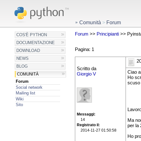
Comunità
>
Forum
Forum
>>
Principianti
>> Pyinsta
COS'È PYTHON
DOCUMENTAZIONE
Pagina: 1
DOWNLOAD
NEWS
20
BLOG
Scritto da
Ciao a 
Giorgio V
COMUNITÀ
Ho scr
Forum
scuso p
Social network
Mailing list
Wiki
Sito
Lavoro
Messaggi
14
Ma non
Registrato il
per la 
2014-11-27 01:50:58
Ho pro