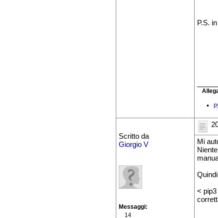
P.S. i
Allega
p
20
Scritto da
Mi aut
Giorgio V
Niente 
manual
Quindi
< pip3
corrett
Messaggi
14