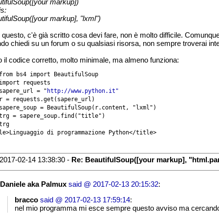
tifulSoup([your markup])
is:
tifulSoup([your markup], "lxml")
 questo, c'è già scritto cosa devi fare, non è molto difficile. Comunque
do chiedi su un forum o su qualsiasi risorsa, non sempre troverai interl
 il codice corretto, molto minimale, ma almeno funziona:
from bs4 import BeautifulSoup

import requests

sapere_url = "
http://www.python.it"
r = requests.get(sapere_url)

sapere_soup = BeautifulSoup(r.content, "lxml")

trg = sapere_soup.find("title")

trg

2017-02-14 13:38:30 -
Re: BeautifulSoup([your markup], "html.pa
Daniele aka Palmux
said @ 2017-02-13 20:15:32
:
bracco
said @ 2017-02-13 17:59:14
:
nel mio programma mi esce sempre questo avviso ma cercando su