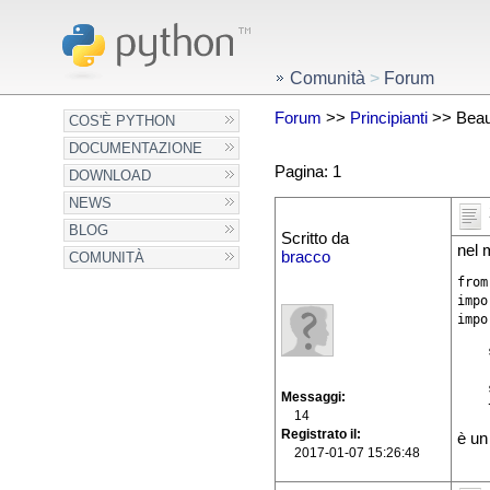
Comunità
>
Forum
Forum
>>
Principianti
>> Beaut
COS'È PYTHON
DOCUMENTAZIONE
Pagina: 1
DOWNLOAD
NEWS
BLOG
Scritto da
nel 
bracco
COMUNITÀ
from
impo
impo
    
    
    
Messaggi
    
14
Registrato il
è un
2017-01-07 15:26:48