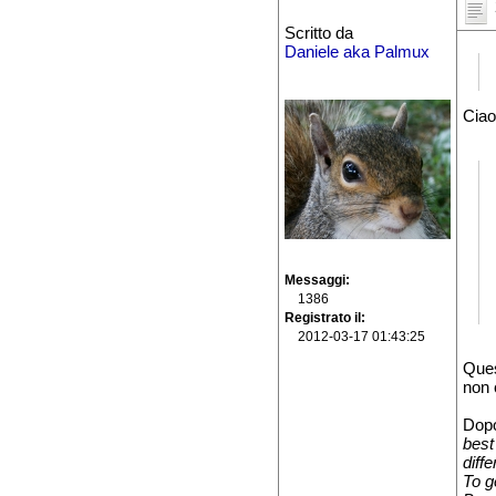
Scritto da
Daniele aka Palmux
Ciao
Messaggi
1386
Registrato il
2012-03-17 01:43:25
Ques
non 
Dopo
best
diff
To g