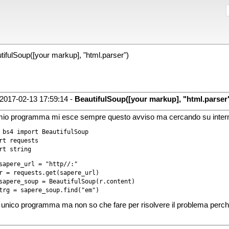
ifulSoup([your markup], "html.parser")
2017-02-13 17:59:14 -
BeautifulSoup([your markup], "html.parser
mio programma mi esce sempre questo avviso ma cercando su internet
 bs4 import BeautifulSoup

rt requests

rt string
sapere_url = "http//:"

r = requests.get(sapere_url)

sapere_soup = BeautifulSoup(r.content)

trg = sapere_soup.find("em")
 unico programma ma non so che fare per risolvere il problema perch