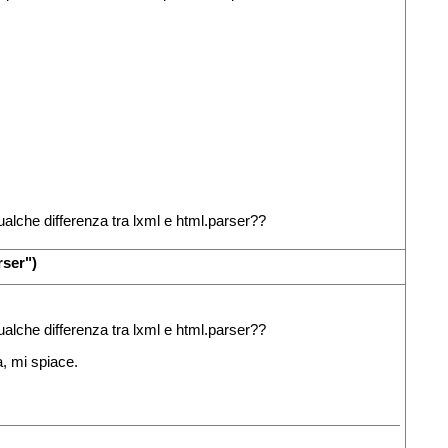
lche differenza tra lxml e html.parser??
rser")
lche differenza tra lxml e html.parser??
a, mi spiace.