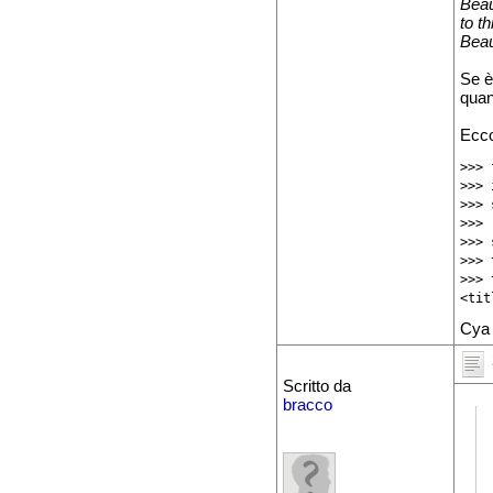
Beau
to th
Beau
Se è
quan
Ecco
>>> 
>>> 
>>> 
>>> 
>>> 
>>> 
>>> 
Cya
Scritto da
bracco