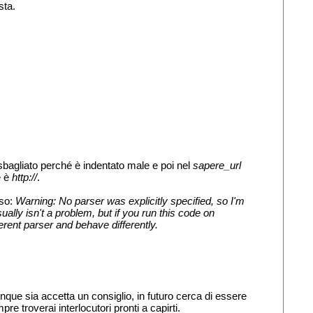
sta.
bagliato perché è indentato male e poi nel
sapere_url
e è
http://
.
iso:
Warning: No parser was explicitly specified, so I'm
ally isn't a problem, but if you run this code on
ferent parser and behave differently.
unque sia accetta un consiglio, in futuro cerca di essere
e troverai interlocutori pronti a capirti.