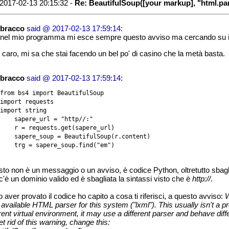
2017-02-13 20:15:32 -
Re: BeautifulSoup([your markup], "html.pa
bracco
said @ 2017-02-13 17:59:14
:
nel mio programma mi esce sempre questo avviso ma cercando su inte
 caro, mi sa che stai facendo un bel po' di casino che la metà basta.
bracco
said @ 2017-02-13 17:59:14
:
from bs4 import BeautifulSoup

import requests

import string

    sapere_url = "http//:"

    r = requests.get(sapere_url)

    sapere_soup = BeautifulSoup(r.content)

    trg = sapere_soup.find("em")
to non è un messaggio o un avviso, è codice Python, oltretutto sbagl
c'è un dominio valido ed è sbagliata la sintassi visto che è
http://
.
 aver provato il codice ho capito a cosa ti riferisci, a questo avviso:
W
 available HTML parser for this system ("lxml"). This usually isn't a p
erent virtual environment, it may use a different parser and behave diffe
et rid of this warning, change this: