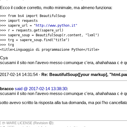
Ecco il codice corretto, molto minimale, ma almeno funziona:
>>> from bs4 import BeautifulSoup

>>> import requests

>>> sapere_url = "
http://www.python.it"
>>> r = requests.get(sapere_url)

>>> sapere_soup = BeautifulSoup(r.content, "lxml")

>>> trg = sapere_soup.find("title")

>>> trg

Cya
scusami il sito non l'avevo messo comunque c'era, ahahahaaa c è qua
2017-02-14 14:31:54 -
Re: BeautifulSoup([your markup], "html.pa
bracco
said @ 2017-02-14 13:38:30
:
scusami il sito non l'avevo messo comunque c'era, ahahahaaa c è qua
sotto avevo scritto la risposta alla tua domanda, ma poi l'ho cancellat
 🍺-WARE LICENSE (Revision ㊷):