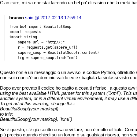
Ciao caro, mi sa che stai facendo un bel po' di casino che la metà ba
bracco
said @ 2017-02-13 17:59:14
:
from bs4 import BeautifulSoup

import requests

import string

    sapere_url = "http//:"

    r = requests.get(sapere_url)

    sapere_soup = BeautifulSoup(r.content)

    trg = sapere_soup.find("em")
Questo non è un messaggio o un avviso, è codice Python, oltretutto s
non solo non c'è un dominio valido ed è sbagliata la sintassi visto ch
Dopo aver provato il codice ho capito a cosa ti riferisci, a questo avv
using the best available HTML parser for this system ("lxml"). This usu
another system, or in a different virtual environment, it may use a dif
To get rid of this warning, change this:
BeautifulSoup([your markup])
to this:
BeautifulSoup([your markup], "lxml")
Se è questo, c'è già scritto cosa devi fare, non è molto difficile. Com
più preciso quando chiedi su un forum o su qualsiasi risorsa, non sempr