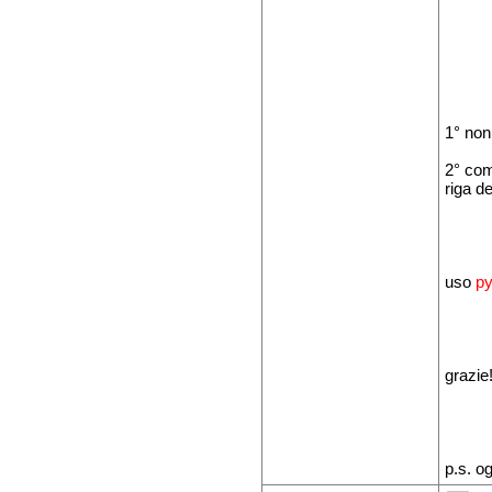
1° non
2° com
riga d
uso
py
grazie
p.s. o