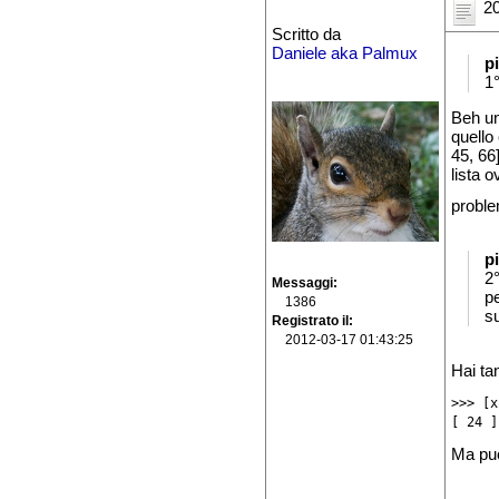
20
Scritto da
Daniele aka Palmux
p
1°
Beh u
quello
45, 66
lista 
proble
p
2°
Messaggi
pe
1386
su
Registrato il
2012-03-17 01:43:25
Hai tan
>>> [x
[ 24 ]
Ma puo