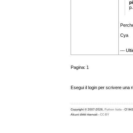
p
p
Perché
Cya
--- Ul
Pagina: 1
Esegui il login per scrivere una r
Copyright © 2007-2026,
Python Italia
- Cf 94
Alcuni diritti riservati -
CC-BY