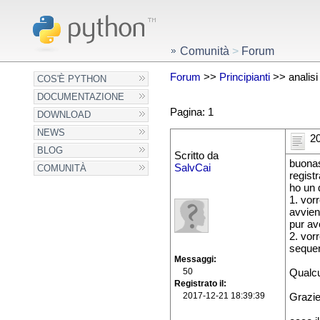
Comunità
>
Forum
Forum
>>
Principianti
>> analisi 
COS'È PYTHON
DOCUMENTAZIONE
Pagina: 1
DOWNLOAD
NEWS
20
BLOG
Scritto da
buonas
SalvCai
COMUNITÀ
registr
ho un 
1. vor
avvie
pur ave
2. vor
sequen
Messaggi
50
Qualcu
Registrato il
2017-12-21 18:39:39
Grazi