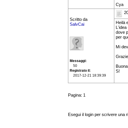
Cya
20
Scritto da
Heilà 
SalvCai
L'idea 
dove po
per qu
Mi dev
Grazie 
Messaggi
50
Buona
Registrato il
S!
2017-12-21 18:39:39
Pagina: 1
Esegui il login per scrivere una r