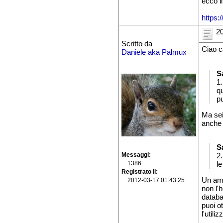
ecco il
https
20
Scritto da
Ciao c
Daniele aka Palmux
S
1.
q
pu
Ma sei
anche 
S
Messaggi
2.
1386
l
Registrato il
Un am
2012-03-17 01:43:25
non l'h
databa
puoi ot
l'utili