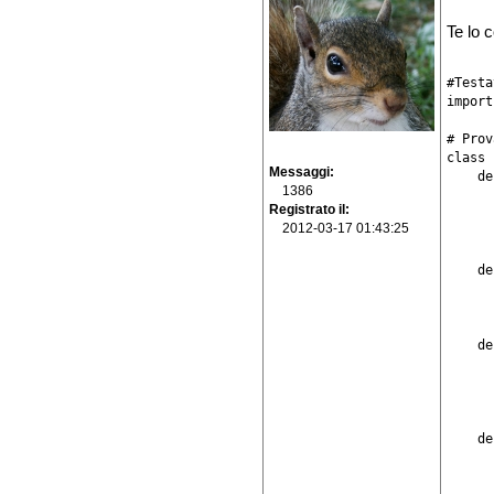
Te lo c
#Testa
import
# Prov
class 
Messaggi
    de
1386
      
Registrato il
      
2012-03-17 01:43:25
      
    de
      
      
    de
      
      
      
    de
      
      