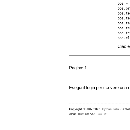
pos = 
pos.pr
pos.te
pos.te
pos.te
pos.te
pos.te
pos.cl
Ciao e
Pagina: 1
Esegui il login per scrivere una r
Copyright © 2007-2026,
Python Italia
- Cf 94
Alcuni diritti riservati -
CC-BY