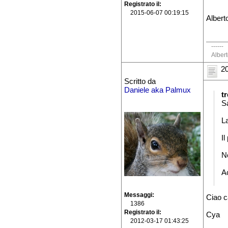
Registrato il
2015-06-07 00:19:15
Albert
------
Alber
20
Scritto da
Daniele aka Palmux
t
S
La
Il
N
A
Messaggi
Ciao c
1386
Registrato il
Cya
2012-03-17 01:43:25