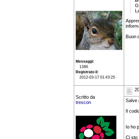
t
Gr
L
Appren
informa
Buon d
Messaggi
1386
Registrato il
2012-03-17 01:43:25
20
Scritto da
Salve 
trescon
Il codi
Io ho 
Ci sto