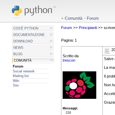
Comunità
>
Forum
Forum
>>
Principianti
>> scrivere
COS'È PYTHON
DOCUMENTAZIONE
Pagina: 1
DOWNLOAD
NEWS
20
BLOG
Scritto da
Salve 
trescon
COMUNITÀ
Forum
La mas
Social network
Mailing list
Il pro
Wiki
Non ho
Sito
Accett
Grazi
Messaggi
220