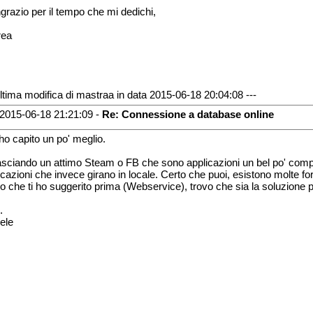
ingrazio per il tempo che mi dedichi,
rea
Ultima modifica di mastraa in data 2015-06-18 20:04:08 ---
2015-06-18 21:21:09 -
Re: Connessione a database online
ho capito un po' meglio.
asciando un attimo Steam o FB che sono applicazioni un bel po' comples
icazioni che invece girano in locale. Certo che puoi, esistono molte f
lo che ti ho suggerito prima (Webservice), trovo che sia la soluzione p
.
ele