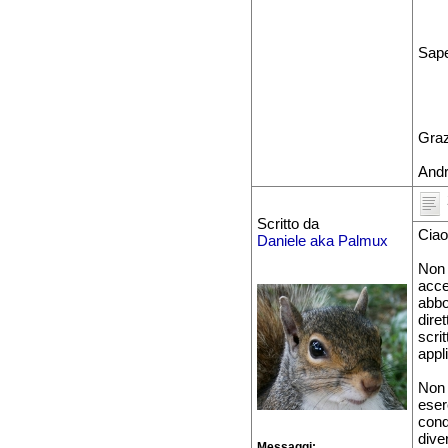
Sape
Graz
And
Scritto da
Cia
Daniele aka Palmux
Non 
acce
abbo
dire
scri
appl
Non 
eser
cond
dive
Messaggi