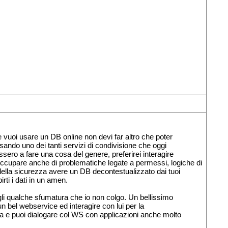
vuoi usare un DB online non devi far altro che poter
ando uno dei tanti servizi di condivisione che oggi
sero a fare una cosa del genere, preferirei interagire
cupare anche di problematiche legate a permessi, logiche di
della sicurezza avere un DB decontestualizzato dai tuoi
rti i dati in un amen.
li qualche sfumatura che io non colgo. Un bellissimo
n bel webservice ed interagire con lui per la
gica e puoi dialogare col WS con applicazioni anche molto