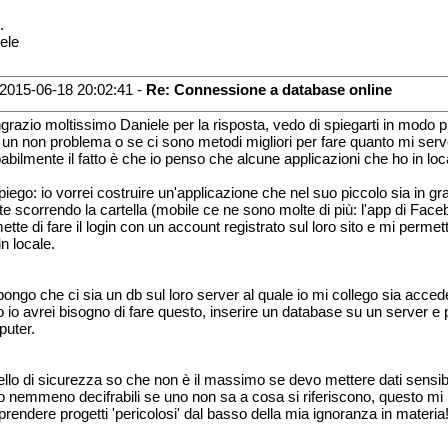
.
ele
2015-06-18 20:02:41 -
Re: Connessione a database online
ingrazio moltissimo Daniele per la risposta, vedo di spiegarti in modo p
 un non problema o se ci sono metodi migliori per fare quanto mi serve
abilmente il fatto è che io penso che alcune applicazioni che ho in loc
piego: io vorrei costruire un'applicazione che nel suo piccolo sia in g
e scorrendo la cartella (mobile ce ne sono molte di più: l'app di Faceboo
ette di fare il login con un account registrato sul loro sito e mi permett
in locale.
ongo che ci sia un db sul loro server al quale io mi collego sia acced
 io avrei bisogno di fare questo, inserire un database su un server e 
uter.
vello di sicurezza so che non è il massimo se devo mettere dati sensi
o nemmeno decifrabili se uno non sa a cosa si riferiscono, questo 
aprendere progetti 'pericolosi' dal basso della mia ignoranza in materia!