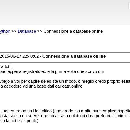
ython
>>
Database
>> Connessione a database online
2015-06-17 22:40:02 -
Connessione a database online
a tutti,
ono appena registrato ed è la prima volta che scrivo qui!
ivolgo a voi per capire se esiste un modo, o meglio credo proprio esist
a accedere ad una base dati caricata online
 accedere ad un file sqlite3 (che credo sia molto più semplice rispetto a
rvista sia su un server che ho a casa dotato di dns (preferirei il prim
asa la notte è spento).