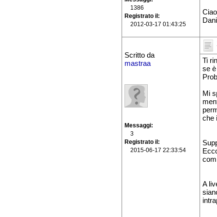
1386
Ciao
Registrato il
Dani
2012-03-17 01:43:25
Scritto da
Ti r
mastraa
se è
Prob
Mi s
ment
perm
che 
Messaggi
3
Registrato il
Supp
2015-06-17 22:33:54
Ecco
comp
A li
sian
intr