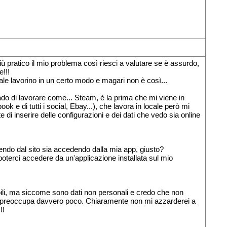
iù pratico il mio problema così riesci a valutare se è assurdo,
!!!
ale lavorino in un certo modo e magari non è così...
rado di lavorare come... Steam, è la prima che mi viene in
k e di tutti i social, Ebay...), che lavora in locale però mi
e di inserire delle configurazioni e dei dati che vedo sia online
endo dal sito sia accedendo dalla mia app, giusto?
poterci accedere da un'applicazione installata sul mio
bili, ma siccome sono dati non personali e credo che non
mi preoccupa davvero poco. Chiaramente non mi azzarderei a
!!