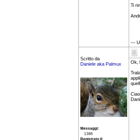
Ti r
And
--- 
Scritto da
Ok, 
Daniele aka Palmux
Tral
appl
quel
Ciao
Dani
Messaggi
1386
Registrato il