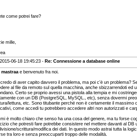
te come potrei fare?
ie mille,
rea
2015-06-18 19:45:23 -
Re: Connessione a database online
o
mastraa
e benvenuto fra noi.
credo di aver capito davvero il problema, ma poi c'è un problema? Se 
dere al file da remoto sul quella macchina, anche sbizzarrendoti ed us
ndano. Certo se proprio avessi una pistola alla tempia e mi costringes
ttamente con un DB (PostgreSQL, MySQL., etc), senza dovermi preoc
ttura/lettura, etc. Sono titubante perché non è certamente il massimo 
icativi, come accedi tu potrebbero accedere altri non autorizzati e carpi
mi è molto chiaro che senso ha una cosa del genere, ma tu forse cog
cizio che potresti fare potrebbe consistere nel mettere davanti al DB u
ivisione/scrittura/modifica dei dati. In questo modo astrai tutta la lo
rse tra loro e senza preoccuparti troppo delle modalità.