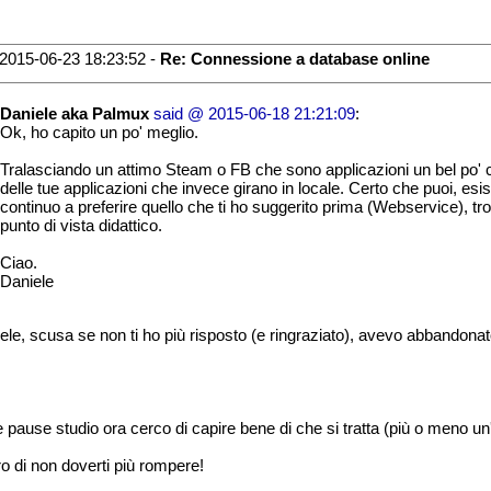
2015-06-23 18:23:52 -
Re: Connessione a database online
Daniele aka Palmux
said @ 2015-06-18 21:21:09
:
Ok, ho capito un po' meglio.
Tralasciando un attimo Steam o FB che sono applicazioni un bel po' c
delle tue applicazioni che invece girano in locale. Certo che puoi, e
continuo a preferire quello che ti ho suggerito prima (Webservice), t
punto di vista didattico.
Ciao.
Daniele
ele, scusa se non ti ho più risposto (e ringraziato), avevo abbandonat
e pause studio ora cerco di capire bene di che si tratta (più o meno un
o di non doverti più rompere!