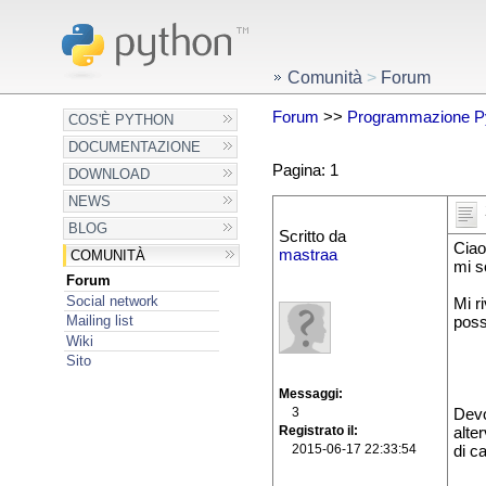
Comunità
>
Forum
Forum
>>
Programmazione P
COS'È PYTHON
DOCUMENTAZIONE
Pagina: 1
DOWNLOAD
NEWS
BLOG
Scritto da
Ciao 
mastraa
COMUNITÀ
mi s
Forum
Social network
Mi r
Mailing list
poss
Wiki
Sito
Messaggi
3
Devo
Registrato il
alte
2015-06-17 22:33:54
di c