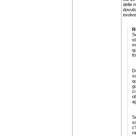
delle m
dovuto
evolve
R
Se
st
ma
qu
fr
D
s
q
gu
c
o
ag
S
s
c'
r