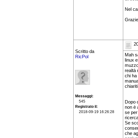
Nel ca
Grazie 
20
Scritto da
Mah sai
RicPol
linux 
muzzo 
realtà
chi ha
manual
chiarit
Messaggi
545
Dopo d
Registrato il
non è a
2018-09-19 16:26:28
se per
ricerca
Se sco
conser
che ag