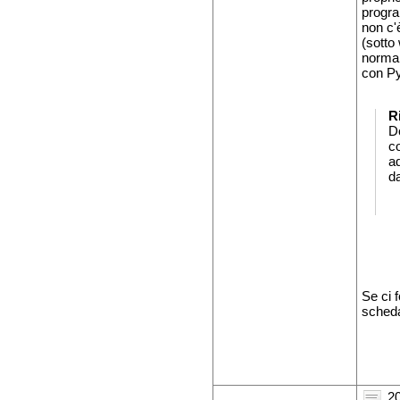
progra
non c'
(sotto
normal
con Py
R
D
c
ad
da
Se ci 
scheda
20