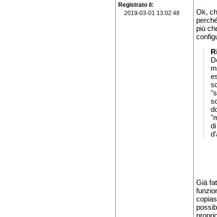
Registrato il
Ok, ch
2019-03-01 13:02:48
perch
più ch
config
R
Do
mo
e
so
"s
sc
d
"
di
d
Già fat
funzio
copias
possib
propri