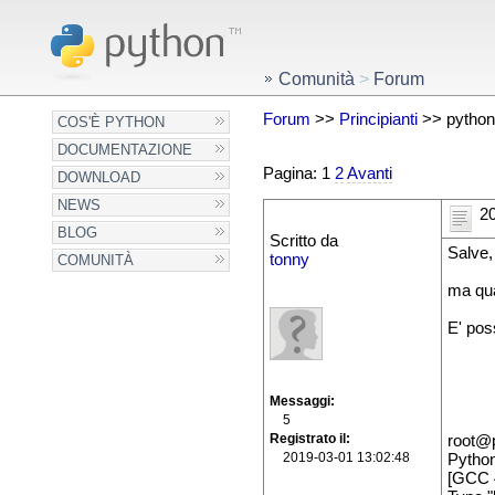
Comunità
>
Forum
Forum
>>
Principianti
>> python n
COS'È PYTHON
DOCUMENTAZIONE
Pagina: 1
2
Avanti
DOWNLOAD
NEWS
20
BLOG
Scritto da
Salve,
tonny
COMUNITÀ
ma qua
E' pos
Messaggi
5
Registrato il
root@
2019-03-01 13:02:48
Python
[GCC 4