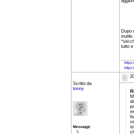
aggiun
Dopo d
inutil
*vecch
tutto e
https:
https
20
Scritto da
tonny
R
Ma
d
p
e
fa
ro
is
Messaggi
ch
5