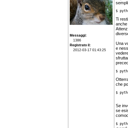
sempli
$ pyth
Ti res
anche 
Attenz
divers
Messaggi
1386
Una vo
Registrato il
e ness
2012-03-17 01:43:25
vedere 
sfrutta
prece
$ pyth
Otterr
che po
$ pyth
Se inv
se esi
comodi
$ pyth