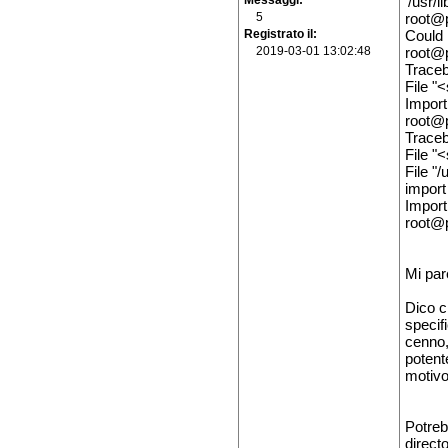
Messaggi
'/usr/l
5
root@p
Registrato il
Could 
2019-03-01 13:02:48
root@p
Traceb
File "
Import
root@p
Traceb
File "
File "/
import
Impor
root@
Mi par
Dico c
specif
cenno,
potent
motivo
Potreb
direct