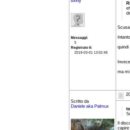
tonny
R
e
de
Scusa 
Intant
Messaggi
5
quindi
Registrato il
2019-03-01 13:02:48
Invece
ma mi 
20
Scritto da
Daniele aka Palmux
t
S
Il disc
capire