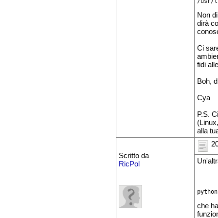
Non di
dirà c
conosc
Ci sare
ambient
fidi a
Boh, d
Cya
P.S. C
(Linux
alla tu
20
Scritto da
Un'alt
RicPol
python
che ha 
funzio