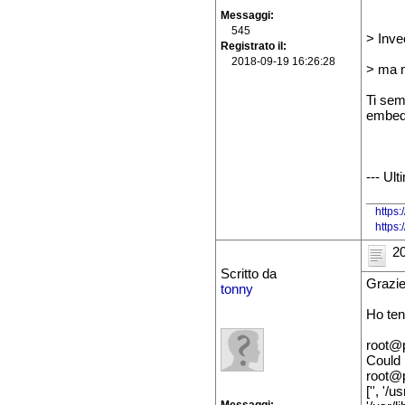
Messaggi
545
> Inve
Registrato il
2018-09-19 16:26:28
> ma m
Ti sem
embedd
--- Ul
https:
https
20
Scritto da
Grazie
tonny
Ho ten
root@p
Could 
root@p
['', '/