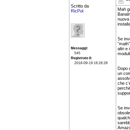
Scritto da
Mah gu
RicPol
Banalm
nuova 
instal
Se inv
"math"
Messaggi
altri e
545
moduli
Registrato il
2018-09-19 16:26:28
Dopo d
un com
assolv
che c'è
perché
suppor
Se inv
obsole
qualch
sarebb
Amazo