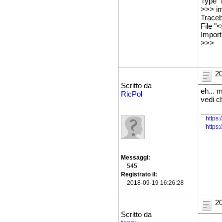
Type "h
>>> im
Traceb
File "
Import
>>>
20
Scritto da
eh... 
RicPol
vedi c
https:
https
Messaggi
545
Registrato il
2018-09-19 16:26:28
20
Scritto da