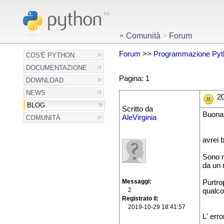
Comunità
>
Forum
Forum
>>
Programmazione Pyt
COS'È PYTHON
DOCUMENTAZIONE
Pagina: 1
DOWNLOAD
NEWS
20
BLOG
Scritto da
Buonas
AleVirginia
COMUNITÀ
avrei 
Sono n
da un 
Messaggi
Purtro
2
qualcos
Registrato il
2019-10-29 18:41:57
L' err