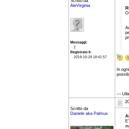
Scritto da
AleVirginia
R
O
Ad
p
p
Messaggi
2
Registrato il
2019-10-29 18:41:57
In ogni
possib
--- Ul
20
Scritto da
Daniele aka Palmux
A
E'
a