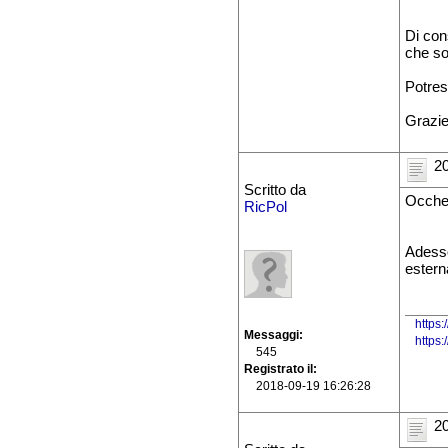
Di con
che so
Potres
Grazie
20
Scritto da
Ocche
RicPol
Adesso
estern
https:
Messaggi
https
545
Registrato il
2018-09-19 16:26:28
20