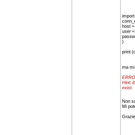
import
conn_d
host =
user = 
passw
)
print 
ma mi 
ERROR:
Hint: 
exist.
Non so
Mi pot
Grazi