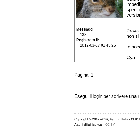
impedi
specif
versio
Messaggi
Prova 
1386
non si
Registrato il
2012-03-17 01:43:25
In bocc
Cya
Pagina: 1
Esegui il login per scrivere una r
Copyright © 2007-2026,
Python Italia
- Cf 94
Alcuni diritti riservati -
CC-BY