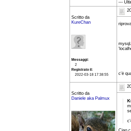
--- Ul
20
Scritto da
KureChan
riprov
mysql.
'local
Messaggi
2
Registrato il
c'è qu
2022-03-18 17:38:55
20
Scritto da
Daniele aka Palmux
K
m
s
c
Ciao c