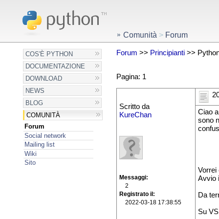
Comunità
>
Forum
Forum
>>
Principianti
>> Pytho
COS'È PYTHON
DOCUMENTAZIONE
Pagina: 1
DOWNLOAD
NEWS
20
BLOG
Scritto da
Ciao a 
KureChan
COMUNITÀ
sono n
Forum
confus
Social network
Mailing list
Wiki
Sito
Vorrei
Messaggi
Avvio 
2
Registrato il
Da term
2022-03-18 17:38:55
Su VS 