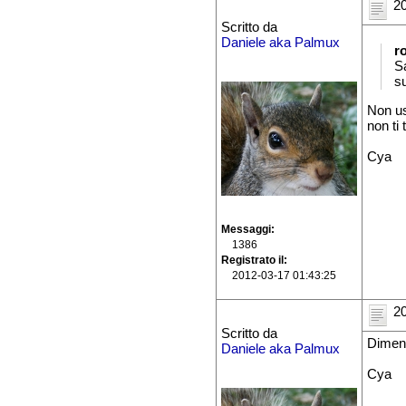
20
Scritto da
Daniele aka Palmux
r
S
s
Non us
non ti
Cya
Messaggi
1386
Registrato il
2012-03-17 01:43:25
20
Scritto da
Diment
Daniele aka Palmux
Cya