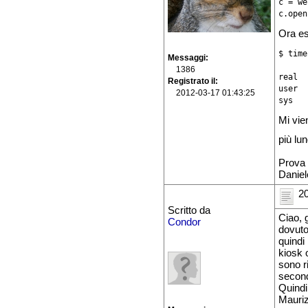
c = we
c.open
Ora es
$ time
Messaggi
1386
real  
Registrato il
user  
2012-03-17 01:43:25
sys   
Mi vie
più lu
Prova 
Daniel
20
Scritto da
Ciao, 
Condor
dovut
quindi
kiosk 
sono r
secon
Quindi 
Mauriz