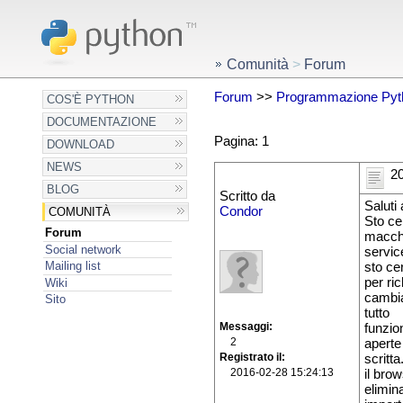
Comunità
>
Forum
Forum
>>
Programmazione Pyt
COS'È PYTHON
DOCUMENTAZIONE
Pagina: 1
DOWNLOAD
NEWS
20
BLOG
Scritto da
Saluti a
Condor
COMUNITÀ
Sto ce
Forum
macchi
Social network
servic
Mailing list
sto ce
per ric
Wiki
cambia
Sito
tutto
Messaggi
funzio
2
aperte
Registrato il
scritta
2016-02-28 15:24:13
il bro
elimin