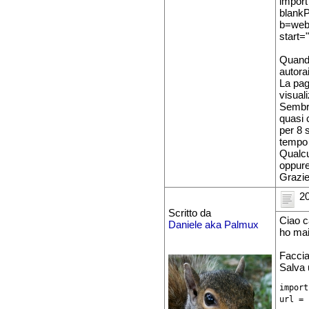
impor
blankP
b=web
start=
Quando
autora
La pag
visual
Semb
quasi 
per 8 
tempo
Qualcu
oppure
Grazi
20
Scritto da
Ciao c
Daniele aka Palmux
ho mai
Faccia
Salva 
import
url = 