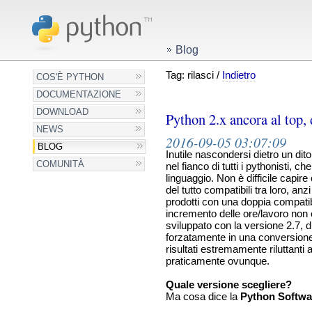
Blog
Tag: rilasci /
Indietro
COS'È PYTHON
DOCUMENTAZIONE
DOWNLOAD
Python 2.x ancora al top,
NEWS
2016-09-05 03:07:09
BLOG
Inutile nascondersi dietro un dito,
COMUNITÀ
nel fianco di tutti i pythonisti, c
linguaggio. Non è difficile capir
del tutto compatibili tra loro, 
prodotti con una doppia compatib
incremento delle ore/lavoro non 
sviluppato con la versione 2.7, 
forzatamente in una conversione 
risultati estremamente riluttanti
praticamente ovunque.
Quale versione scegliere?
Ma cosa dice la
Python Softwa