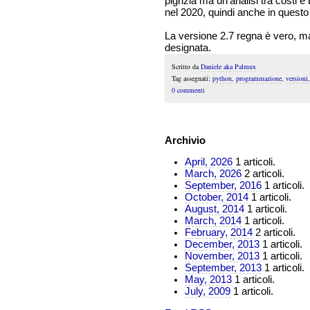
pigrizia ma un'analisi tra costi e
nel 2020, quindi anche in ques
La versione 2.7 regna è vero, ma 
designata.
Scritto da
Daniele aka Palmux
Tag assegnati:
python
,
programmazione
,
versioni
0 commenti
Archivio
April, 2026
1 articoli.
March, 2026
2 articoli.
September, 2016
1 articoli.
October, 2014
1 articoli.
August, 2014
1 articoli.
March, 2014
1 articoli.
February, 2014
2 articoli.
December, 2013
1 articoli.
November, 2013
1 articoli.
September, 2013
1 articoli.
May, 2013
1 articoli.
July, 2009
1 articoli.