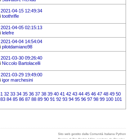
l
2021-04-15 12:49:34
i
toothrifle
l
2021-04-05 02:15:13
i
lelefre
l
2021-04-04 14:54:04
i
pilotdamiano98
l
2021-03-30 09:26:40
i
Niccolo Bartolacelli
l
2021-03-29 19:49:00
i
igor marchesini
31
32
33
34
35
36
37
38
39
40
41
42
43
44
45
46
47
48
49
50
83
84
85
86
87
88
89
90
91
92
93
94
95
96
97
98
99
100
101
Sito web gestito dalla Comunità Italiana Python