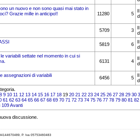
ono un nuovo e non sono quasi mai stato in
I
oci? Grazie mille in anticipo!!
11280
5
d
I
5709
3
d
ASSI
I
5819
6
d
 le variabili settate nel momento in cui si
I
ma.
6131
4
d
e assegnazioni di variabili
I
6456
5
d
tegoria.
8
9
10
11
12
13
14
15
16
17
18
19
20
21
22
23
24
25
26
27
28
29
30
0
61
62
63
64
65
66
67
68
69
70
71
72
73
74
75
76
77
78
79
80
81
82
8
109
Avanti
 nuova discussione.
 94144670489, P. Iva 05753460483