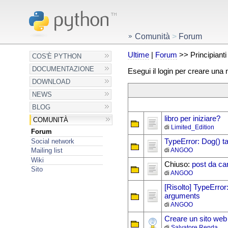
Comunità
>
Forum
Ultime
|
Forum
>> Principianti
COS'È PYTHON
DOCUMENTAZIONE
Esegui il login per creare una
DOWNLOAD
NEWS
BLOG
libro per iniziare?
COMUNITÀ
di
Limited_Edition
Forum
Social network
TypeError: Dog() 
di
ANGOO
Mailing list
Wiki
Chiuso:
post da ca
Sito
di
ANGOO
[Risolto] TypeError
arguments
di
ANGOO
Creare un sito web i
di
Salvatore Renda