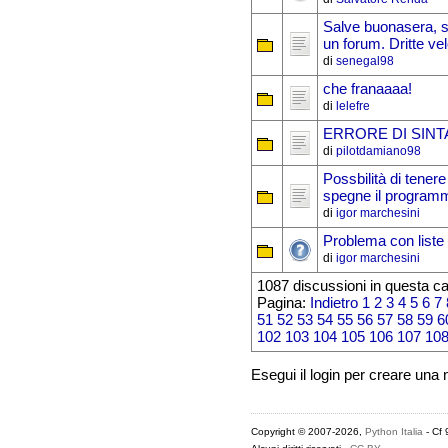
Salve buonasera, s
un forum. Dritte vel
di
senegal98
che franaaaa!
di
lelefre
ERRORE DI SINT
di
pilotdamiano98
Possbilità di tenere
spegne il program
di
igor marchesini
Problema con liste 
di
igor marchesini
1087 discussioni in questa ca
Pagina:
Indietro
1
2
3
4
5
6
7
51
52
53
54
55
56
57
58
59
6
102
103
104
105
106
107
10
Esegui il login per creare una
Copyright © 2007-2026,
Python Italia
- Cf