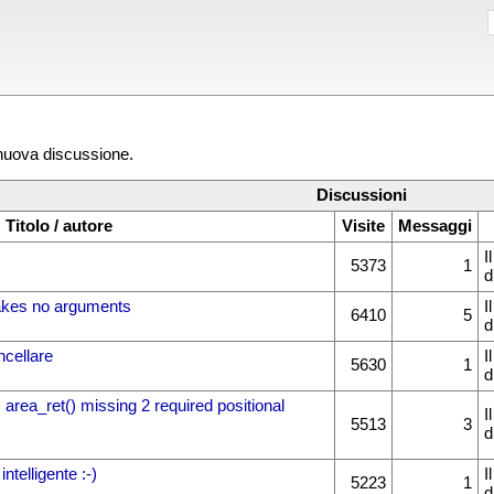
 nuova discussione.
Discussioni
Titolo / autore
Visite
Messaggi
I
5373
1
d
takes no arguments
I
6410
5
d
ncellare
I
5630
1
d
: area_ret() missing 2 required positional
I
5513
3
d
ntelligente :-)
I
5223
1
d