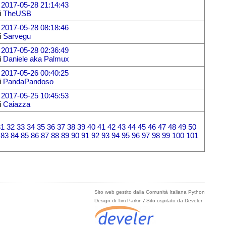
l
2017-05-28 21:14:43
i
TheUSB
l
2017-05-28 08:18:46
i
Sarvegu
l
2017-05-28 02:36:49
i
Daniele aka Palmux
l
2017-05-26 00:40:25
i
PandaPandoso
l
2017-05-25 10:45:53
i
Caiazza
31
32
33
34
35
36
37
38
39
40
41
42
43
44
45
46
47
48
49
50
83
84
85
86
87
88
89
90
91
92
93
94
95
96
97
98
99
100
101
Sito web gestito dalla Comunità Italiana Python
Design di Tim Parkin
/
Sito ospitato da Develer