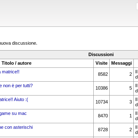
 nuova discussione.
Discussioni
Titolo / autore
Visite
Messaggi
 matrice!!
I
8582
2
d
non è per tutti?
I
10386
5
d
ice!! Aiuto :(
I
10734
3
d
ygame su mac
I
8470
1
d
he con asterischi
I
8728
2
d