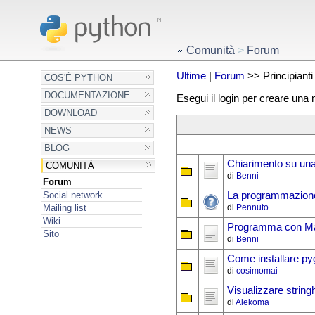
Comunità
>
Forum
Ultime
|
Forum
>> Principianti
COS'È PYTHON
DOCUMENTAZIONE
Esegui il login per creare una
DOWNLOAD
NEWS
BLOG
Chiarimento su una
COMUNITÀ
di
Benni
Forum
Social network
La programmazione 
di
Pennuto
Mailing list
Wiki
Programma con Matr
Sito
di
Benni
Come installare p
di
cosimomai
Visualizzare string
di
Alekoma