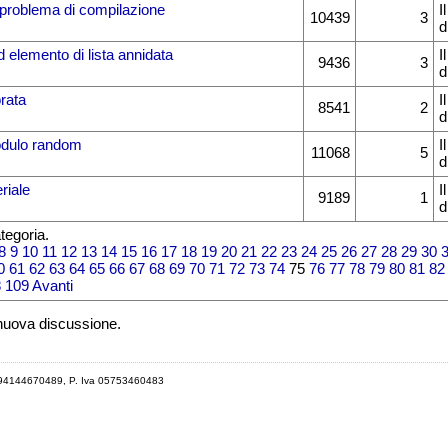
n problema di compilazione
I
10439
3
d
 elemento di lista annidata
I
9436
3
d
rata
I
8541
2
d
odulo random
I
11068
5
d
riale
I
9189
1
d
tegoria.
8
9
10
11
12
13
14
15
16
17
18
19
20
21
22
23
24
25
26
27
28
29
30
0
61
62
63
64
65
66
67
68
69
70
71
72
73
74
75
76
77
78
79
80
81
82
8
109
Avanti
 nuova discussione.
 94144670489, P. Iva 05753460483