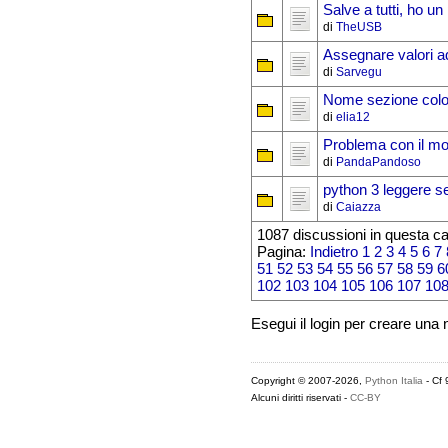
Salve a tutti, ho u
di
TheUSB
Assegnare valori ad
di
Sarvegu
Nome sezione colo
di
elia12
Problema con il m
di
PandaPandoso
python 3 leggere se
di
Caiazza
1087 discussioni in questa ca
Pagina:
Indietro
1
2
3
4
5
6
7
51
52
53
54
55
56
57
58
59
6
102
103
104
105
106
107
10
Esegui il login per creare una
Copyright © 2007-2026,
Python Italia
- Cf
Alcuni diritti riservati -
CC-BY