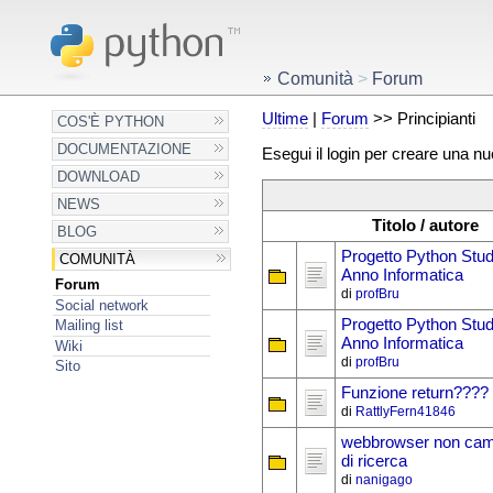
Comunità
>
Forum
Ultime
|
Forum
>> Principianti
COS'È PYTHON
DOCUMENTAZIONE
Esegui il login per creare una n
DOWNLOAD
NEWS
Titolo / autore
BLOG
Progetto Python Stud
COMUNITÀ
Anno Informatica
Forum
di
profBru
Social network
Progetto Python Stud
Mailing list
Anno Informatica
Wiki
di
profBru
Sito
Funzione return????
di
RattlyFern41846
webbrowser non cam
di ricerca
di
nanigago