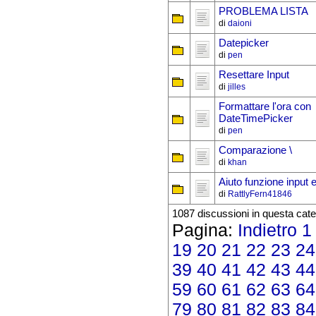
PROBLEMA LISTA
di
daioni
Datepicker
di
pen
Resettare Input
di
jilles
Formattare l'ora con
DateTimePicker
di
pen
Comparazione \
di
khan
Aiuto funzione input 
di
RattlyFern41846
1087 discussioni in questa cate
Pagina:
Indietro
1
19
20
21
22
23
24
39
40
41
42
43
44
59
60
61
62
63
64
79
80
81
82
83
84