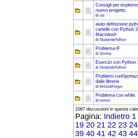
Consigli per impleme
nuovo progetto
di
sal
aiuto definizione pyt
cartelle con Python 
Macintosh
di
StudentePython
Problema IF
di
Sinsha
Esercizi con Python 
di
StudentePython
Problemi conl'iportaz
dalle librerie
di
MrGoldFinger
Problema con while.
di
romeo
1087 discussioni in questa cate
Pagina:
Indietro
1
19
20
21
22
23
24
39
40
41
42
43
44