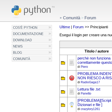
Comunità
>
Forum
Ultime
|
Forum
>> Principianti
COS'È PYTHON
DOCUMENTAZIONE
Esegui il login per creare una n
DOWNLOAD
NEWS
Titolo / autore
BLOG
perchè non funziona
COMUNITÀ
correttamente ques
di
Piero
PROBLEMA INDEN
NON RIESCO A RI
di
RadioGaga17
Lettura file .txt
di
Panetto
[PROBLEMA][Script 
Dizionari e file ]
di
crazylory1261