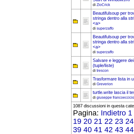
di
ZioCrick
Beautifulsoup per tr
stringa dentro alla str
<a>
di
superzaffo
Beautifulsoup per tr
stringa dentro alla str
<a>
di
superzaffo
Salvare e leggere dei
(tuple/liste)
di
trescon
Trasformare lista in u
di
Greverion
turtle.write lascia il t
di
giuseppe francoeccici
1087 discussioni in questa cate
Pagina:
Indietro
1
19
20
21
22
23
24
39
40
41
42
43
44