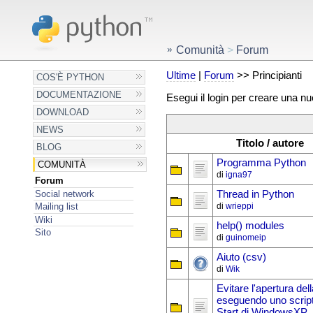
Comunità
>
Forum
Ultime
|
Forum
>> Principianti
COS'È PYTHON
DOCUMENTAZIONE
Esegui il login per creare una n
DOWNLOAD
NEWS
Titolo / autore
BLOG
Programma Python
COMUNITÀ
di
igna97
Forum
Social network
Thread in Python
di
wrieppi
Mailing list
Wiki
help() modules
Sito
di
guinomeip
Aiuto (csv)
di
Wik
Evitare l'apertura dell
eseguendo uno scrip
Start di WindowsXP