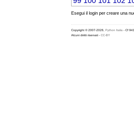
99
100
101
102
1
Esegui il login per creare una n
Copyright © 2007-2026,
Python Italia
- Cf 94
Alcuni diritti riservati -
CC-BY