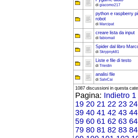
di
giacomo217
python e raspberry p
robot
di
Marcipat
creare lista da input
di
fabiomail
Spider dal libro Marc
di
Skrypnyk81
Liste e file di testo
di
Triestin
analisi file
di
SalvCai
1087 discussioni in questa cate
Pagina:
Indietro
1
19
20
21
22
23
24
39
40
41
42
43
44
59
60
61
62
63
64
79
80
81
82
83
84