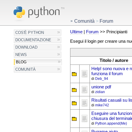
Comunità
>
Forum
Ultime
|
Forum
>> Principianti
COS'È PYTHON
DOCUMENTAZIONE
Esegui il login per creare una n
DOWNLOAD
NEWS
Titolo / autore
BLOG
Help! sono nuova e 
COMUNITÀ
funziona il forum
di
Deb_94
unione pdf
di
zidian
Risultati casuali su li
di
mike742
Eseguire una funzion
chiusura del terminal
di
Python.append(Me)
Pygame aiuto