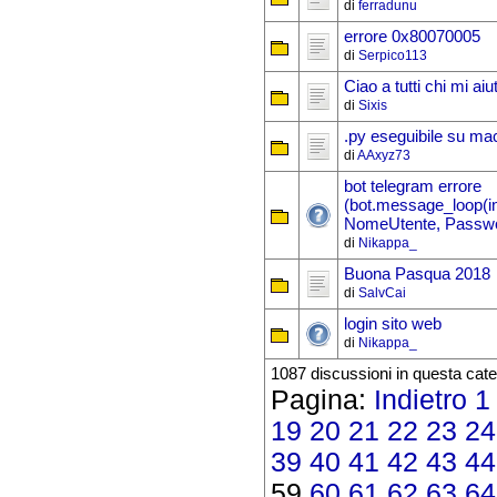
di
ferradunu
errore 0x80070005
di
Serpico113
Ciao a tutti chi mi aiu
di
Sixis
.py eseguibile su ma
di
AAxyz73
bot telegram errore
(bot.message_loop(in
NomeUtente, Passwor
di
Nikappa_
Buona Pasqua 2018
di
SalvCai
login sito web
di
Nikappa_
1087 discussioni in questa cate
Pagina:
Indietro
1
19
20
21
22
23
24
39
40
41
42
43
44
59
60
61
62
63
64