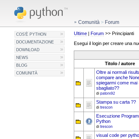
Comunità
>
Forum
Ultime
|
Forum
>> Principianti
COS'È PYTHON
DOCUMENTAZIONE
Esegui il login per creare una n
DOWNLOAD
NEWS
Titolo / autore
BLOG
Oltre ai normali risulta
COMUNITÀ
compare anche None,
spiegarmi come mai 
sbagliato??
di
patorx92
Stampa su carta ??
di
trescon
Esecuzione Program
Python
di
trescon
visual code per pyth