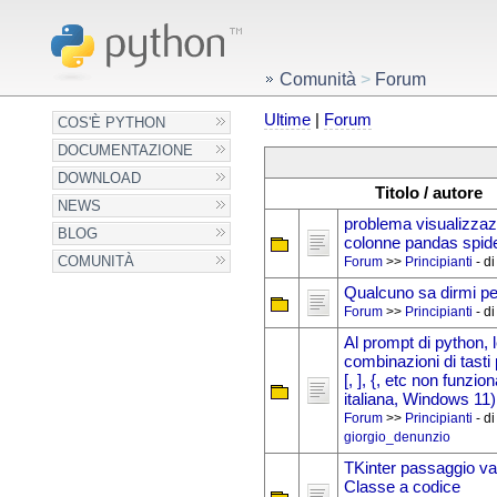
Comunità
>
Forum
Ultime
|
Forum
COS'È PYTHON
DOCUMENTAZIONE
DOWNLOAD
Titolo / autore
NEWS
problema visualizzaz
BLOG
colonne pandas spid
COMUNITÀ
Forum
>>
Principianti
- d
Qualcuno sa dirmi p
Forum
>>
Principianti
- d
Al prompt di python, l
combinazioni di tasti
[, ], {, etc non funzio
italiana, Windows 11)
Forum
>>
Principianti
- di
giorgio_denunzio
TKinter passaggio var
Classe a codice