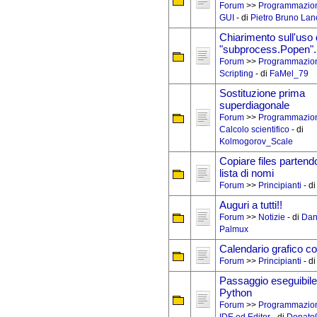
Forum
>>
Programmazio
GUI
- di
Pietro Bruno Lan
Chiarimento sull'uso
"subprocess.Popen".
Forum
>>
Programmazio
Scripting
- di
FaMel_79
Sostituzione prima
superdiagonale
Forum
>>
Programmazio
Calcolo scientifico
- di
Kolmogorov_Scale
Copiare files partend
lista di nomi
Forum
>>
Principianti
- d
Auguri a tutti!!
Forum
>>
Notizie
- di
Dan
Palmux
Calendario grafico 
Forum
>>
Principianti
- d
Passaggio eseguibile
Python
Forum
>>
Programmazio
IDE ed Editor
- di
Donato