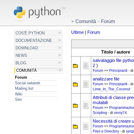
Comunità
>
Forum
Ultime
|
Forum
COS'È PYTHON
DOCUMENTAZIONE
DOWNLOAD
Titolo / autore
NEWS
salvataggio file pytho
BLOG
2
)
COMUNITÀ
Forum
>>
Principianti
- d
Forum
analizzare file
Social network
Forum
>>
Principianti
- di
Mailing list
Lime_In_The_Coconut
Wiki
Attributi di classe pre
Sito
mutabili
Forum
>>
Programmazio
Scripting
- di
vinny74
Necessità di creare 
Forum
>>
Programmazio
Files e Directory
- di
serg