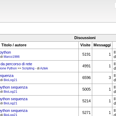
Discussioni
Titolo / autore
Visite
Messaggi
python
I
5191
1
d
 di
Marco1986
da percorso di rete
I
4991
1
d
ione Python
>>
Scripting
- di
Aztek
sequenza
I
6596
3
d
 di
BioLog21
python sequenza
I
5005
1
d
 di
BioLog21
python sequenza
I
5214
1
d
 di
BioLog21
python sequenza
I
5271
1
d
 di
BioLog21