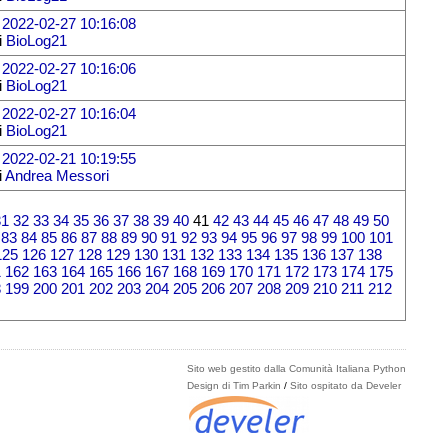
l
2022-02-27 10:16:08
i
BioLog21
l
2022-02-27 10:16:06
i
BioLog21
l
2022-02-27 10:16:04
i
BioLog21
l
2022-02-21 10:19:55
i
Andrea Messori
31
32
33
34
35
36
37
38
39
40
41
42
43
44
45
46
47
48
49
50
83
84
85
86
87
88
89
90
91
92
93
94
95
96
97
98
99
100
101
125
126
127
128
129
130
131
132
133
134
135
136
137
138
1
162
163
164
165
166
167
168
169
170
171
172
173
174
175
8
199
200
201
202
203
204
205
206
207
208
209
210
211
212
Sito web gestito dalla Comunità Italiana Python
Design di Tim Parkin
/
Sito ospitato da Develer