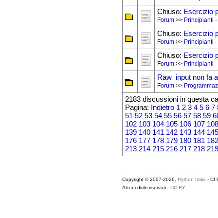
Chiuso:
Esercizio 
Forum
>>
Principianti
-
Chiuso:
Esercizio 
Forum
>>
Principianti
-
Chiuso:
Esercizio 
Forum
>>
Principianti
-
Raw_input non fa ap
Forum
>>
Programmaz
2183 discussioni in questa ca
Pagina:
Indietro
1
2
3
4
5
6
7
51
52
53
54
55
56
57
58
59
6
102
103
104
105
106
107
10
139
140
141
142
143
144
14
176
177
178
179
180
181
18
213
214
215
216
217
218
21
Copyright © 2007-2026,
Python Italia
- Cf
Alcuni diritti riservati -
CC-BY