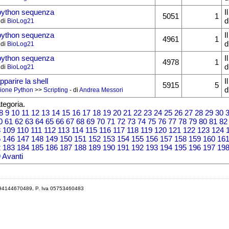
python sequenza
I
5051
1
d
 di
BioLog21
python sequenza
I
4961
1
d
 di
BioLog21
python sequenza
I
4978
1
d
 di
BioLog21
parire la shell
I
5915
5
d
ione Python
>>
Scripting
- di
Andrea Messori
tegoria.
8
9
10
11
12
13
14
15
16
17
18
19
20
21
22
23
24
25
26
27
28
29
30
0
61
62
63
64
65
66
67
68
69
70
71
72
73
74
75
76
77
78
79
80
81
82
8
109
110
111
112
113
114
115
116
117
118
119
120
121
122
123
124
5
146
147
148
149
150
151
152
153
154
155
156
157
158
159
160
16
2
183
184
185
186
187
188
189
190
191
192
193
194
195
196
197
19
9
Avanti
 94144670489, P. Iva 05753460483