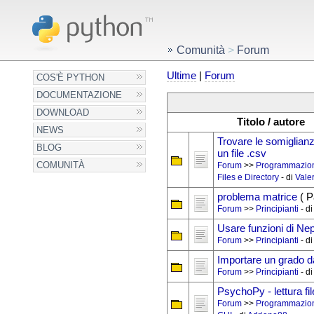
Comunità
>
Forum
Ultime
|
Forum
COS'È PYTHON
DOCUMENTAZIONE
DOWNLOAD
Titolo / autore
NEWS
Trovare le somiglianze
BLOG
un file .csv
COMUNITÀ
Forum
>>
Programmazio
Files e Directory
- di
Vale
problema matrice
( P
Forum
>>
Principianti
- d
Usare funzioni di Ne
Forum
>>
Principianti
- d
Importare un grado da 
Forum
>>
Principianti
- d
PsychoPy - lettura fi
Forum
>>
Programmazio