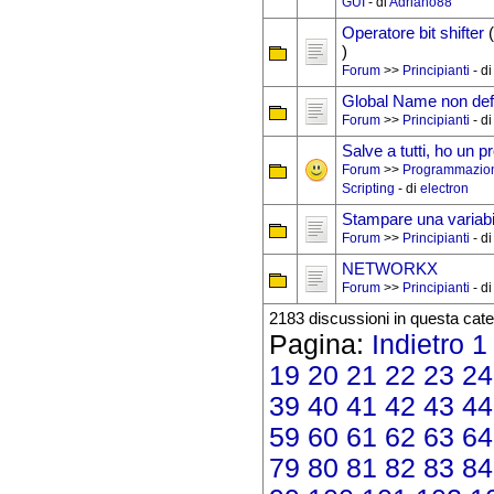
GUI
- di
Adriano88
Operatore bit shifter
(
)
Forum
>>
Principianti
- d
Global Name non defi
Forum
>>
Principianti
- d
Salve a tutti, ho un 
Forum
>>
Programmazio
Scripting
- di
electron
Stampare una variabile
Forum
>>
Principianti
- d
NETWORKX
Forum
>>
Principianti
- d
2183 discussioni in questa cate
Pagina:
Indietro
1
19
20
21
22
23
24
39
40
41
42
43
44
59
60
61
62
63
64
79
80
81
82
83
84