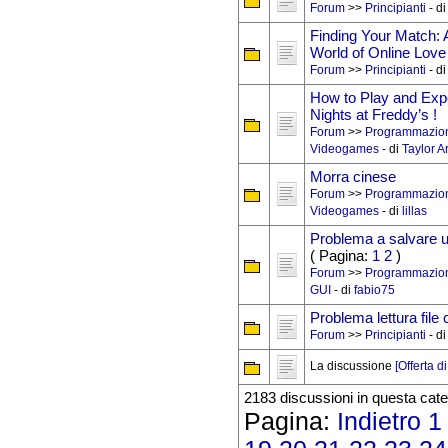
Forum
>>
Principianti
- d
Finding Your Match: 
World of Online Love
Forum
>>
Principianti
- d
How to Play and Exp
Nights at Freddy’s !
Forum
>>
Programmazio
Videogames
- di
Taylor A
Morra cinese
Forum
>>
Programmazio
Videogames
- di
lillas
Problema a salvare un 
( Pagina:
1
2
)
Forum
>>
Programmazio
GUI
- di
fabio75
Problema lettura file 
Forum
>>
Principianti
- d
La discussione
[Offerta 
2183 discussioni in questa cate
Pagina:
Indietro
1