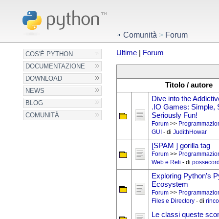
Comunità
>
Forum
Ultime
|
Forum
COS'È PYTHON
DOCUMENTAZIONE
DOWNLOAD
Titolo / autore
NEWS
Dive into the Addicti
BLOG
.IO Games: Simple, S
Seriously Fun!
COMUNITÀ
Forum
>>
Programmazio
GUI
- di
JudithHowar
[SPAM ] gorilla tag
Forum
>>
Programmazio
Web e Reti
- di
possecord
Exploring Python’s P
Ecosystem
Forum
>>
Programmazio
Files e Directory
- di
rinco
Le classi queste sco