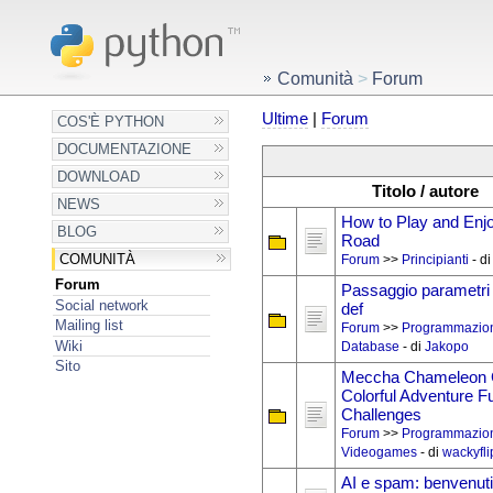
Comunità
>
Forum
Ultime
|
Forum
COS'È PYTHON
DOCUMENTAZIONE
DOWNLOAD
Titolo / autore
NEWS
How to Play and Enj
BLOG
Road
COMUNITÀ
Forum
>>
Principianti
- d
Forum
Passaggio parametri 
Social network
def
Mailing list
Forum
>>
Programmazio
Wiki
Database
- di
Jakopo
Sito
Meccha Chameleon 
Colorful Adventure Fu
Challenges
Forum
>>
Programmazio
Videogames
- di
wackyfl
AI e spam: benvenuti 