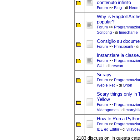
contenuto infinito
Forum
>>
Blog
- di
Neon 
Why is Ragdoll Arch
popular?
Forum
>>
Programmazio
Scripting
- di
limecharlie
Consiglio su docume
Forum
>>
Principianti
- d
Instanziare la classe.
Forum
>>
Programmazio
GUI
- di
trescon
Scrapy
Forum
>>
Programmazio
Web e Reti
- di
Orion
Scary things only in 
Yellow
Forum
>>
Programmazio
Videogames
- di
marryhil
How to Run a Python
Forum
>>
Programmazio
IDE ed Editor
- di
vijayde
2183 discussioni in questa cate