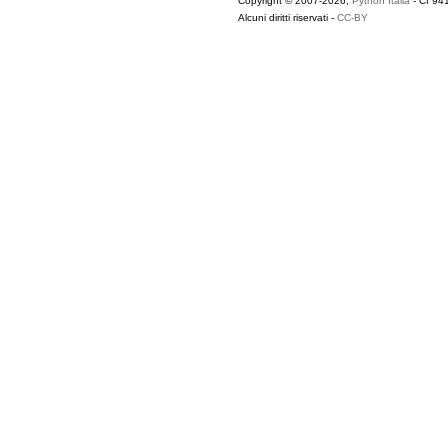
Copyright © 2007-2026,
Python Italia
- Cf 94
Alcuni diritti riservati -
CC-BY