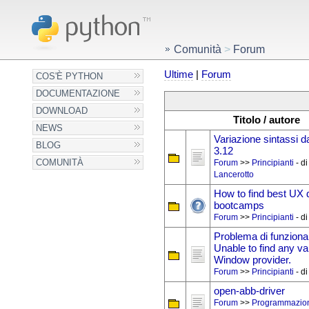
Comunità
>
Forum
Ultime
|
Forum
COS'È PYTHON
DOCUMENTAZIONE
DOWNLOAD
Titolo / autore
NEWS
Variazione sintassi d
BLOG
3.12
COMUNITÀ
Forum
>>
Principianti
- d
Lancerotto
How to find best UX 
bootcamps
Forum
>>
Principianti
- d
Problema di funziona
Unable to find any va
Window provider.
Forum
>>
Principianti
- d
open-abb-driver
Forum
>>
Programmazio