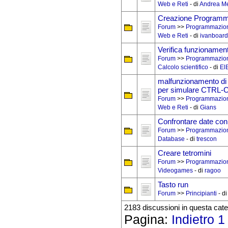
Web e Reti
- di
Andrea Me
Creazione Programm
Forum
>>
Programmazio
Web e Reti
- di
ivanboar
Verifica funzionamento
Forum
>>
Programmazio
Calcolo scientifico
- di
El
malfunzionamento d
per simulare CTRL-
Forum
>>
Programmazio
Web e Reti
- di
Gians
Confrontare date con 
Forum
>>
Programmazio
Database
- di
trescon
Creare tetromini
Forum
>>
Programmazio
Videogames
- di
ragoo
Tasto run
Forum
>>
Principianti
- d
2183 discussioni in questa cate
Pagina:
Indietro
1