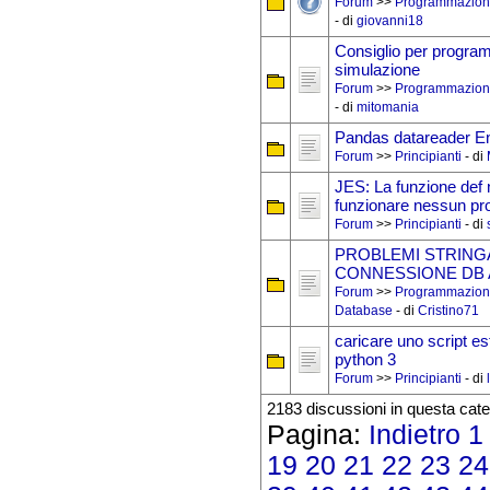
Forum
>>
Programmazion
- di
giovanni18
Consiglio per progr
simulazione
Forum
>>
Programmazion
- di
mitomania
Pandas datareader E
Forum
>>
Principianti
- di
JES: La funzione def 
funzionare nessun p
Forum
>>
Principianti
- di
PROBLEMI STRING
CONNESSIONE DB
Forum
>>
Programmazion
Database
- di
Cristino71
caricare uno script e
python 3
Forum
>>
Principianti
- di
2183 discussioni in questa cate
Pagina:
Indietro
1
19
20
21
22
23
24