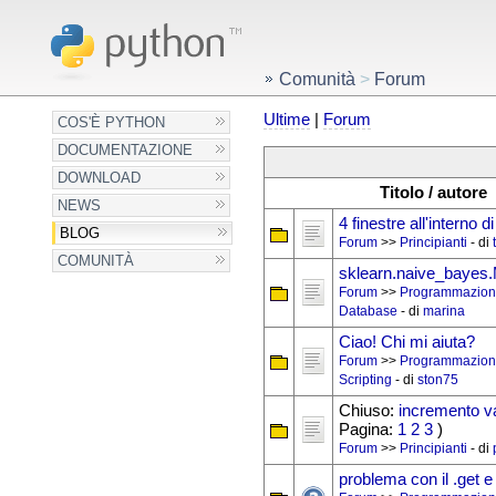
Comunità
>
Forum
Ultime
|
Forum
COS'È PYTHON
DOCUMENTAZIONE
DOWNLOAD
Titolo / autore
NEWS
4 finestre all'interno d
BLOG
Forum
>>
Principianti
- di
COMUNITÀ
sklearn.naive_bayes.
Forum
>>
Programmazion
Database
- di
marina
Ciao! Chi mi aiuta?
Forum
>>
Programmazion
Scripting
- di
ston75
Chiuso:
incremento va
Pagina:
1
2
3
)
Forum
>>
Principianti
- di
problema con il .get e 