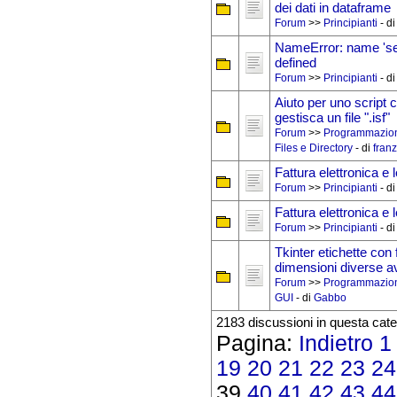
dei dati in dataframe
Forum
>>
Principianti
- d
NameError: name 'self
defined
Forum
>>
Principianti
- d
Aiuto per uno script 
gestisca un file ".isf"
Forum
>>
Programmazio
Files e Directory
- di
fran
Fattura elettronica e 
Forum
>>
Principianti
- d
Fattura elettronica e 
Forum
>>
Principianti
- d
Tkinter etichette con 
dimensioni diverse a
Forum
>>
Programmazio
GUI
- di
Gabbo
2183 discussioni in questa cate
Pagina:
Indietro
1
19
20
21
22
23
24
39
40
41
42
43
44