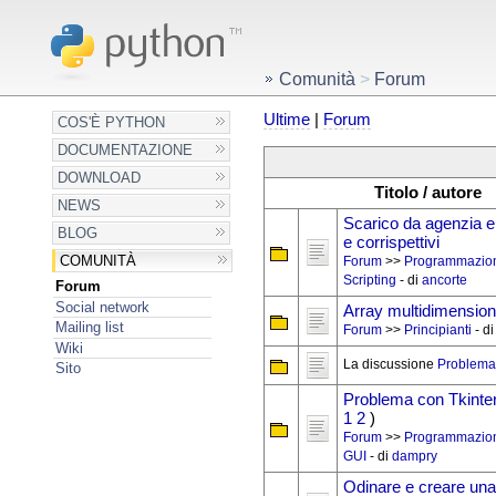
Comunità
>
Forum
Ultime
|
Forum
COS'È PYTHON
DOCUMENTAZIONE
DOWNLOAD
Titolo / autore
NEWS
Scarico da agenzia en
BLOG
e corrispettivi
COMUNITÀ
Forum
>>
Programmazio
Scripting
- di
ancorte
Forum
Social network
Array multidimensione
Mailing list
Forum
>>
Principianti
- d
Wiki
La discussione
Problema 
Sito
Problema con Tkinter
1
2
)
Forum
>>
Programmazio
GUI
- di
dampry
Odinare e creare una 